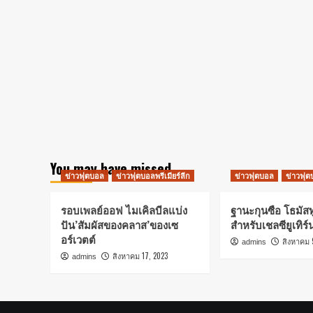
You may have missed
ข่าวฟุตบอล
ข่าวฟุตบอลพรีเมียร์ลีก
ข่าวฟุตบอล
ข่าวฟุตบ
รอบเพลย์ออฟ ไมเคิลบีลแบ่ง
ฐานะกุนซือ โธมัสทู
ปัน’สัมผัสของคลาส’ของเซ
สำหรับเชลซียูเทิร์
อร์เวตต์
สิงหาคม 
admins
สิงหาคม 17, 2023
admins