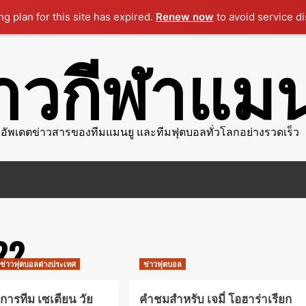
g plan for this site has expired.
Renew now
to avoid service di
่าวกีฬาแมน
อัพเดตข่าวสารของทีมแมนยู และทีมฟุตบอลทั่วโลกอย่างรวดเร็ว
22
ข่าวฟุตบอลต่างประเทศ
ข่าวฟุตบอล
ดการทีม เซเตียน วัย
คําชมสําหรับ เจมี่ โอฮาร่าเรียก