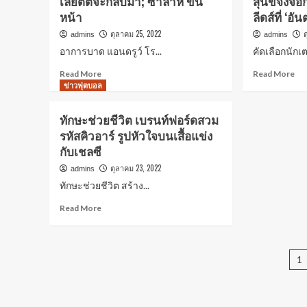
เลียตต์จะกลับมา; ซาลาห์ ขึ้น
สุนัขจิ้งจ
กา
แล
แบน
หน้า
ลีดส์ที่ ‘อั
จน
จอ
จาก
จบ
ตุลาคม 25, 2022
เฮ
admins
admins
เกม
ฤดู
นเ
แชมเปี้ยน
อาการบาด แอนดรูว์ โร...
คัดเลือกนักเต
หน้
อร์
ส์
Read
Re
สัน
Read More
Read More
ลี
ข่าวฟุตบอล
more
mo
เลา
กนัดสําคัญ
about
ab
กัน
ของ
อาการ
คัด
ส
ทักษะช่วยชีวิต เบรนท์ฟอร์ดสวม
บาด
เลื
เปอร์
รหัสคิวอาร์ รูปหัวใจบนเสื้อแข่ง
คาด
นัก
สกับ
กับเชลซี
การณ์
เตะ
มาร์
ราย
เบ
กเซย
ตุลาคม 23, 2022
admins
ชื่อ
รน
ทักษะช่วยชีวิต สร้าง...
ผู้
แด
เล่น
ร็
Read
Read More
ตัว
อด
more
จริง
เจ
about
ของ
อร์
ทักษะ
P
ลิเวอร์พูล
สบ
ช่วย
1
กับ
อส
ชีวิต
pa
น็อต
ใหญ
เบ
ติง
ขอ
รนท์ฟ
แฮม
เลส