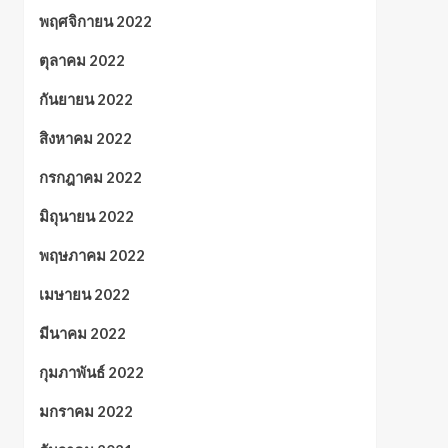
พฤศจิกายน 2022
ตุลาคม 2022
กันยายน 2022
สิงหาคม 2022
กรกฎาคม 2022
มิถุนายน 2022
พฤษภาคม 2022
เมษายน 2022
มีนาคม 2022
กุมภาพันธ์ 2022
มกราคม 2022