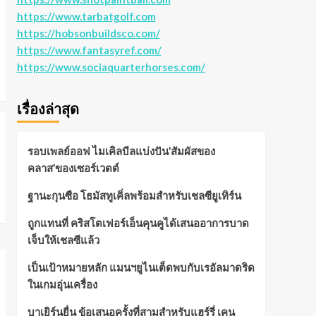
https://www.tarbatgolf.com
https://hobsonbuildsco.com/
https://www.fantasyref.com/
https://www.sociaquarterhorses.com/
เรื่องล่าสุด
รอบเพลย์ออฟ ไมเคิลบีลแบ่งปัน’สัมผัสของ
คลาส’ของเซอร์เวตต์
ฐานะกุนซือ โธมัสทูเคิ่ลพร้อมสำหรับเชลซียูเทิร์น
ถูกแทนที่ คริสโตเฟอร์เอ็นคุนคูได้เสนออาการบาด
เจ็บให้เชลซีแล้ว
เป็นเป้าหมายหลัก แมนฯยูไนเต็ดพบกับเรอัลมาดริด
ในเกมอุ่นเครื่อง
บาเยิร์นยื่น ข้อเสนอครั้งที่สามสำหรับแฮร์รี่ เคน