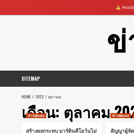
Hostin
Skip
ข
to
content
SITEMAP
HOME
2022
ตุลาคม
เดือน:
ตุลาคม 20
ข่าวฟุตบอล
ข่าวฟุตบอล
สร้างผลกระทบ มาร์ตินคีโอว์นไม่
สัญญาผู้จั