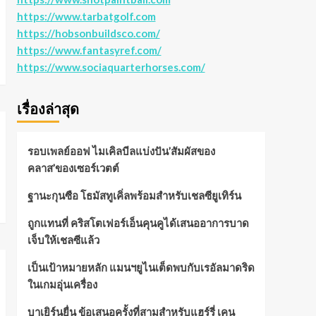
https://www.tarbatgolf.com
https://hobsonbuildsco.com/
https://www.fantasyref.com/
https://www.sociaquarterhorses.com/
เรื่องล่าสุด
รอบเพลย์ออฟ ไมเคิลบีลแบ่งปัน’สัมผัสของ
คลาส’ของเซอร์เวตต์
ฐานะกุนซือ โธมัสทูเคิ่ลพร้อมสำหรับเชลซียูเทิร์น
ถูกแทนที่ คริสโตเฟอร์เอ็นคุนคูได้เสนออาการบาด
เจ็บให้เชลซีแล้ว
เป็นเป้าหมายหลัก แมนฯยูไนเต็ดพบกับเรอัลมาดริด
ในเกมอุ่นเครื่อง
บาเยิร์นยื่น ข้อเสนอครั้งที่สามสำหรับแฮร์รี่ เคน