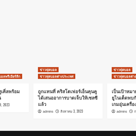
ข่าวฟุตบอล
ข่าวฟุตบอล
อลพรีเมียร์ลีก
ข่าวฟุตบอลต่างประเทศ
ข่าวฟุตบอลต่า
เคิ่ลพร้อม
ถูกแทนที่ คริสโตเฟอร์เอ็นคุนคู
เป็นเป้าหม
น
ได้เสนออาการบาดเจ็บให้เชลซี
ยูไนเต็ดพบก
แล้ว
เกมอุ่นเครื่อ
9, 2023
สิงหาคม 3, 2023
ก
admins
admins