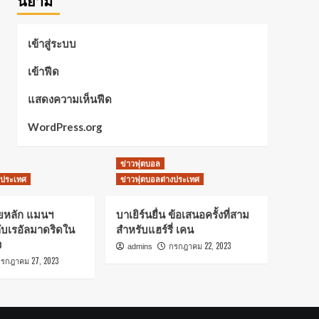
นิยาม
เข้าสู่ระบบ
เข้าฟีด
แสดงความเห็นฟีด
WordPress.org
ข่าวฟุตบอล
งประเทศ
ข่าวฟุตบอลต่างประเทศ
ายหลัก แมนฯ
บาเยิร์นยื่น ข้อเสนอครั้งที่สาม
ับเรอัลมาดริดใน
สำหรับแฮร์รี่ เคน
ง
กรกฎาคม 22, 2023
admins
รกฎาคม 27, 2023