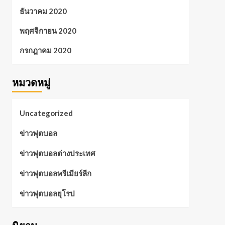
ธันวาคม 2020
พฤศจิกายน 2020
กรกฎาคม 2020
หมวดหมู่
Uncategorized
ข่าวฟุตบอล
ข่าวฟุตบอลต่างประเทศ
ข่าวฟุตบอลพรีเมียร์ลีก
ข่าวฟุตบอลยุโรป