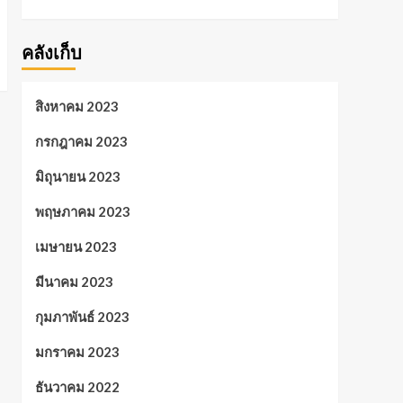
คลังเก็บ
สิงหาคม 2023
กรกฎาคม 2023
มิถุนายน 2023
พฤษภาคม 2023
เมษายน 2023
มีนาคม 2023
กุมภาพันธ์ 2023
มกราคม 2023
ธันวาคม 2022