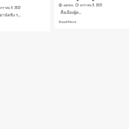
ราคม
อร์ด
มกราคม 8, 2022
admins
มกราคม 9, 2022
เพื่อ
สื่อเมืองผู้ด...
านัดชิง ร...
ช่วย
ว
ทัพ
เขา
Read
Read More
ad
ให้
more
re
พ้น
about
out
จาก
ลิเวอร์พูล
น
การ
สน
ตกต่ำ
จริง
ของ
ส
แมน
ตาร์บี
ั
เชส
ยาร์
ง
เตอร์
เรอั
ต
ยูไนเต็ด
ล
ม
แต่
ะ
ติด
ปัญหา
ใหญ่
ร
้
ง
่