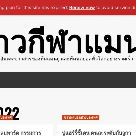
g plan for this site has expired.
Renew now
to avoid service di
่าวกีฬาแมน
อัพเดตข่าวสารของทีมแมนยู และทีมฟุตบอลทั่วโลกอย่างรวดเร็ว
022
งประเทศ
ข่าวฟุตบอลต่างประเทศ
แลมพาร์ด กรรมการ
ปู่แฮร์รี่ชี้เคน คนละระดับกับลูกา