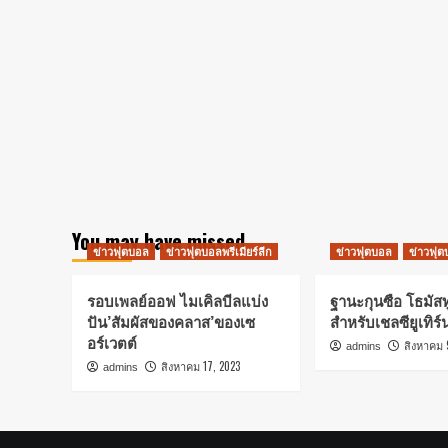
You may have missed
ข่าวฟุตบอล
ข่าวฟุตบอลพรีเมียร์ลีก
ข่าวฟุตบอล
ข่าวฟุตบ
รอบเพลย์ออฟ ไมเคิลบีลแบ่ง
ฐานะกุนซือ โธมัสทู
ปัน’สัมผัสของคลาส’ของเซ
สำหรับเชลซียูเทิร์
อร์เวตต์
สิงหาคม 
admins
สิงหาคม 17, 2023
admins