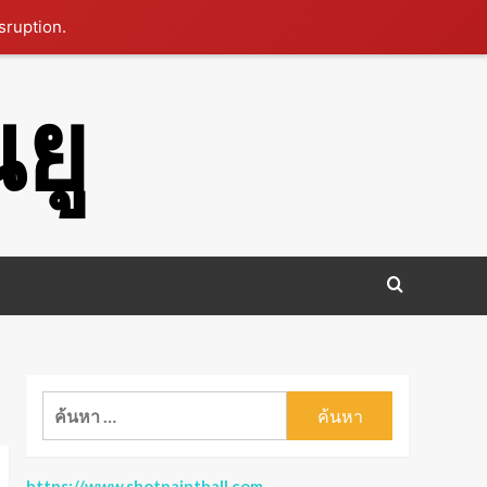
sruption.
ยู
ค้นหา
สำหรับ:
https://www.shotpaintball.com