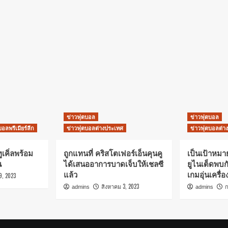
ข่าวฟุตบอล
ข่าวฟุตบอล
อลพรีเมียร์ลีก
ข่าวฟุตบอลต่างประเทศ
ข่าวฟุตบอลต่า
เคิ่ลพร้อม
ถูกแทนที่ คริสโตเฟอร์เอ็นคุนคู
เป็นเป้าหม
น
ได้เสนออาการบาดเจ็บให้เชลซี
ยูไนเต็ดพบก
แล้ว
เกมอุ่นเครื่อ
9, 2023
สิงหาคม 3, 2023
ก
admins
admins