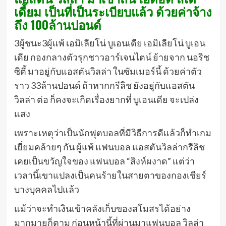
เดี้ยม เป็นที่เป็นระเบียบแล้ว ด้วยค่าจ้าง
ถึง 100ล้านปอนด์
3ผู้ชนะ3ผู้แพ้ เอมิเลียโน่ บูเอนเดีย เอมิเลียโน่ บูเอน
เดีย กองกลางตัวรุกชาวอาร์เจนไตน์ ย้ายจาก นอริช
ซิตี้ มาอยู่กับแอสตันวิลล่า ในซัมเมอร์นี้ ด้วยค่าตัว
ราว 33ล้านปอนด์ ถ้าหากกรีลิช ยังอยู่กับแอสตัน
วิลล่า ต่อ ก็คงจะเกิดเรื่องยากที่ บูเอนเดีย จะเปล่ง
แสง
เพราะเหตุว่าเป็นนักฟุตบอลที่มีวิธีการดีแล้วก็ทำเกม
เยี่ยมคล้ายๆ กัน ผู้แพ้ แฟนบอล แอสตันวิลล่ากรีลิช
เคยเป็นขวัญใจของ แฟนบอล “สิงห์ผงาด” แต่ว่า
เวลานี้เขาแปลงเป็นคนร้ายในสายตาของกองเชียร์
บางบุคคลไปแล้ว
แม้ว่าจะทำเงินเข้าคลังเก็บของสโมสรได้อย่าง
มากมายก็ตาม ก่อนหน้านี้ที่ผ่านมาแฟนบอล วิลล่า