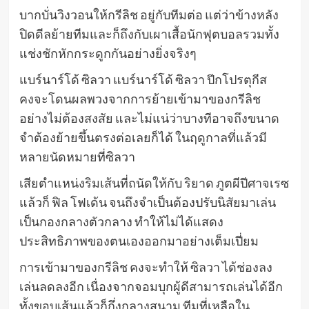
บากบั่นวิงวอนให้กรีลิช อยู่กับทีมต่อ แต่ว่าข้างหลัง
ปิดดีลย้ายทีมและก็ถึงกับเผาเสื้อนักฟุตบอลรวมทั้ง
แช่งชักหักกระดูกกันอย่างยิ่งจริงๆ
แบร์นาร์โด้ ซิลวา แบร์นาร์โด้ ซิลวา ปีกโปรตุกีส
คงจะโดนผลพวงจากการย้ายเข้ามาของกรีลิช
อย่างไม่ต้องสงสัย และไม่แน่ว่าบางทีอาจถึงขนาด
จำต้องย้ายขึ้นตรงต่อเลยก็ได้ ในฤดูกาลที่แล้วมี
หลายนัดหมายที่ซิลวา
เสียตำแหน่งริมเส้นที่ถนัดให้กับ ริยาด ภูตผีปีศาจเรซ
แล้วก็ ฟิล โฟเด้น จนถึงจำเป็นต้องปรับนิสัยมาเล่น
เป็นกองกลางตัวกลาง ทำให้ไม่ได้แสดง
ประสิทธิภาพของตนเองออกมาอย่างเต็มเปี่ยม
การเข้ามาของกรีลิช คงจะทำให้ ซิลวา ได้ช่องลง
เล่นลดลงอีก เนื่องจากจอมบุกผู้ดีสามารถเล่นได้อีก
ทั้งขอบเส้นแล้วก็กึ่งกลางสนาม ทีมที่เหลือใน