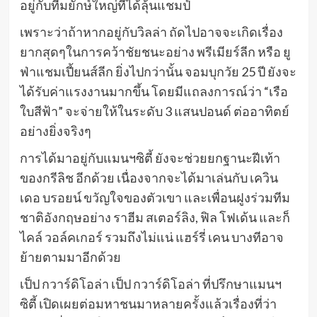
อยู่กับทีมยักษ์ใหญ่ที่ได้ลุ้นแชมป์
เพราะว่าถ้าหากอยู่กับวิลล่า ถัดไปอาจจะเกิดเรื่อง
ยากสุดๆในการคว้าชัยชนะอย่าง พรีเมียร์ลีก หรือ ยู
ฟ่าแชมเปี้ยนส์ลีก ยิ่งไปกว่านั้น จอมบุกวัย 25 ปี ยังจะ
ได้รับค่าแรงงานมากขึ้น โดยมีแถลงการณ์ว่า “เรือ
ใบสีฟ้า” จะจ่ายให้ในระดับ 3 แสนปอนด์ ต่ออาทิตย์
อย่างยิ่งจริงๆ
การได้มาอยู่กับแมนฯซิตี้ ยังจะช่วยยกฐานะฝีเท้า
ของกรีลิช อีกด้วย เนื่องจากจะได้มาเล่นกับ เควิน
เดอ บรอยน์ ขวัญใจของตัวเขา และเพื่อนฝูงร่วมทีม
ชาติอังกฤษอย่าง ราฮีม สเตอร์ลิง, ฟิล โฟเด้น และก็
ไคล์ วอล์คเกอร์ รวมถึงไม่แน่ แฮร์รี่ เคน บางทีอาจ
ย้ายตามมาอีกด้วย
เป็ป กวาร์ดิโอล่า เป็ป กวาร์ดิโอล่า ที่ปรึกษาแมนฯ
ซิตี้ เปิดเผยต่อมหาชนมาหลายครั้งแล้วเรื่องที่ว่า