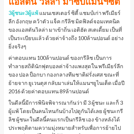
แอสตัน วิลล่า มาซบแมนฯซิตี้
3ผู้ชนะ3ผู้แพ้
แมนเชสเตอร์ ซิตี้ แชมป์เก่า พรีเมียร์
ลีก อังกฤษ คว้าตัว แจ็ค กรีลิช มิดฟิลด์จอมเทคนิค
ของแอสตันวิลล่า มาเข้าถิ่น เอติฮัด สเตเดี้ยม เป็นที่
เป็นระเบียบแล้ว ด้วยค่าจ้างถึง 100ล้านปอนด์ อย่าง
ยิ่งจริงๆ
ค่าตอบแทน 100ล้านปอนด์ ของกรีลิช เป็นการ
ทำลายสถิตินักฟุตบอลค่าจ้างแพงสุดใน พรีเมียร์ลีก
ของ ปอล ป็อกบา กองกลางทีมชาติฝรั่งเศส ขณะที่
ย้ายจาก ยูเวนตุส กลับมาเล่นให้แมนฯยูไนเต็ด เมื่อปี
2016 ด้วยค่าตอบแทน 89ล้านปอนด์
ในดีลนี้มีการพินิจพิจารณากันว่า มี 3 ผู้ชนะ และก็ 3
ผู้แพ้ โดยเป็นคนไหนกันบ้างไปดูกันได้เลย ผู้ชนะกรี
ลิช ผู้ชนะในดีลนี้คนแรกเป็นกรีลิช เอง ข้างหลังได้
ประพฤติตามความมุ่งหมายสำหรับเพื่อการย้ายไป