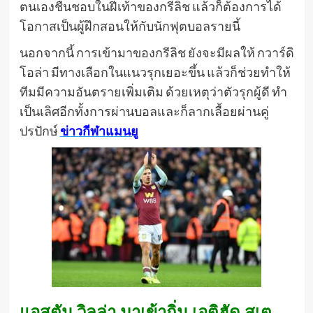
ตนเองชื่นชอบในฝีเท้าของกรีลิช แล้วก็ต้องการได้
โอกาสเป็นผู้ฝึกสอนให้กับนักฟุตบอลรายนี้
นอกจากนี้ การเข้ามาของกรีลิช ยังจะมีผลให้ กวาร์ดิ
โอล่า มีทางเลือกในแนวรุกเยอะขึ้น แล้วก็ช่วยทำให้
ทีมมีความอันตรายเพิ่มเติม ด้วยเหตุว่าตัวรุกผู้ดี ทำ
เป็นเลิศอีกทั้งการผ่านบอลและก็ลากเลื้อยผ่านคู่
ปรปักษ์
ข่าวกีฬาแมนยู
แอสตัน วิลล่า มาเข้าถิ่น เอติฮัด สเต