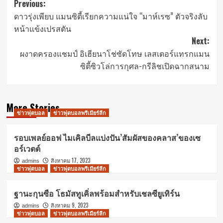
Post
Previous:
ดาวรุ่งเพียบ แมนซิตี้เรียกความแน่ใจ “มาห์เรซ” ตัวจริงลับ
navigation
หน้าแข้งเปรสตัน
Next:
ผงาดครองแชมป์ อิเฮียนาโช่ซัดโทษ เลสเตอร์แทรกแมน
ซิตี้ซิวโล่การกุศล-กรีลิชเปิดฉากสนาม
More Stories
ข่าวฟุตบอล
ข่าวฟุตบอลพรีเมียร์ลีก
รอบเพลย์ออฟ ไมเคิลบีลแบ่งปัน’สัมผัสของคลาส’ของเซ
อร์เวตต์
สิงหาคม 17, 2023
admins
ข่าวฟุตบอล
ข่าวฟุตบอลพรีเมียร์ลีก
ฐานะกุนซือ โธมัสทูเคิ่ลพร้อมสำหรับเชลซียูเทิร์น
สิงหาคม 9, 2023
admins
ข่าวฟุตบอล
ข่าวฟุตบอลพรีเมียร์ลีก