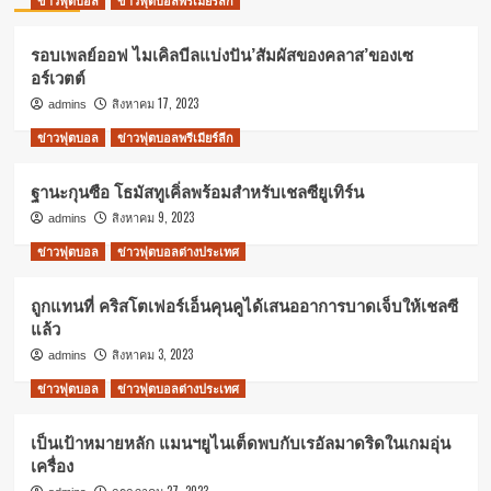
รอบเพลย์ออฟ ไมเคิลบีลแบ่งปัน’สัมผัสของคลาส’ของเซ
อร์เวตต์
สิงหาคม 17, 2023
admins
ข่าวฟุตบอล
ข่าวฟุตบอลพรีเมียร์ลีก
ฐานะกุนซือ โธมัสทูเคิ่ลพร้อมสำหรับเชลซียูเทิร์น
สิงหาคม 9, 2023
admins
ข่าวฟุตบอล
ข่าวฟุตบอลต่างประเทศ
ถูกแทนที่ คริสโตเฟอร์เอ็นคุนคูได้เสนออาการบาดเจ็บให้เชลซี
แล้ว
สิงหาคม 3, 2023
admins
ข่าวฟุตบอล
ข่าวฟุตบอลต่างประเทศ
เป็นเป้าหมายหลัก แมนฯยูไนเต็ดพบกับเรอัลมาดริดในเกมอุ่น
เครื่อง
กรกฎาคม 27, 2023