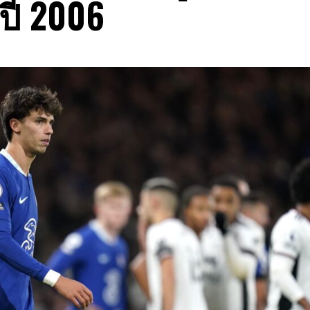
่ปี 2006