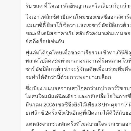
รับ ขณะที่ โจเอา พัลฮินญา และวิลเลี่ยน ก็ถูกน
โจเอา เฟลิกซ์ตัวยืมคนใหม่ของเชลซีออกสตาร์ต
แมนฯซิตี้ ธิอาโก้ ซิลวา และเซซาร์ อัซปิลิเกวต
ขณะที่ เดนิส ซาคาเรีย สลับตัวลงมาเล่นแทน จอร์
ย์ส ก็ดร็อปเช่นกัน
ฟูแล่มได้จุดโทษเมื่อซาคาเรียรวมเข้าทางวินิซิอ
พลาดไปติดเซฟท่ามกลางผลงานที่ผิดพลาด ในที่ส
ซาร์ อัซปิลิเกวต้า น่าจะรู้จักอดีตเพื่อนร่วมท
จะทําได้ดีกว่านี้ด้วยการพยายามบล็อก
ซึ่งเบี่ยงเบนบอลจากเสาไกลกว่าเกปา อาร์ริซาบา
ไม่สนใจแม้แต่นิดเดียว และกลับปลื้มใจในการขึ้น
มีนาคม 2006
เชลซีซึ่งยิงได้เพียง 3 ประตูจาก 
ธเฟลิกซ์ 2ครั้ง ซึ่งเป็นอีกคู่ที่เปิดเกมได้ดีให้กับฮ
แต่หลังจากช่วงพักครึ่งที่ไม่สบายใจพวกเขาออก