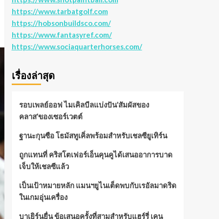
https://www.tarbatgolf.com
https://hobsonbuildsco.com/
https://www.fantasyref.com/
https://www.sociaquarterhorses.com/
เรื่องล่าสุด
รอบเพลย์ออฟ ไมเคิลบีลแบ่งปัน’สัมผัสของ
คลาส’ของเซอร์เวตต์
ฐานะกุนซือ โธมัสทูเคิ่ลพร้อมสำหรับเชลซียูเทิร์น
ถูกแทนที่ คริสโตเฟอร์เอ็นคุนคูได้เสนออาการบาด
เจ็บให้เชลซีแล้ว
เป็นเป้าหมายหลัก แมนฯยูไนเต็ดพบกับเรอัลมาดริด
ในเกมอุ่นเครื่อง
บาเยิร์นยื่น ข้อเสนอครั้งที่สามสำหรับแฮร์รี่ เคน