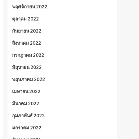
พฤศจิกายน 2022
ตุลาคม 2022
กันยายน 2022
สิงหาคม 2022
กรกฎาคม 2022
มิถุนายน 2022
พฤษภาคม 2022
เมษายน 2022
มีนาคม 2022
กุมภาพันธ์ 2022
มกราคม 2022