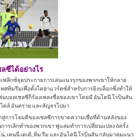
ลซีได้อย่างไร
ซีโดยเฟลิกซ์จุดประกายการเล่นแนวรุกของพวกเขาให้กลาย
ทศทิมรีมเพื่อตั้งไคฮาแวร์ตซ์สําหรับการยิงบล็อกซึ่งทําให้
แฟนบอลเชลซีก็ร้องเพลงชื่อของเขา โดยมี อันโตนี โรบินสัน
อาสไตล์ อันตราย และสัญจรไปมา
ํามาสู่การโจมตีของเชลซีการขาดความเชื่อที่ด้านหลังของ
เป็นการเลิกทําของพวกเขา
ฟูแล่มทําการเปลี่ยนแปลง 6ครั้ง
่, เคนนี่ เตเต้, ทิม รีม และอันโตนี โรบินสัน กลับมาคุมแนว