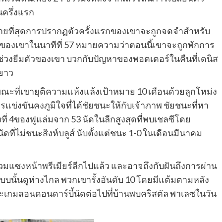
ครึ่งแรก
นท้ายที่สุดการปรากฏตัวครั้งแรกของเขาจะถูกจดจําสําหรับ
องเขาในนาทีที่ 57 หมายความว่าตอนนี้เขาจะถูกพักการ
กในช่วงยืมตัวของเขา บวกกับปัญหาของพอตเตอร์ในคืนที่เดนิส
บยาว
นขณะที่เขายุติความแห้งแล้งเป้าหมาย 10 เดือนด้วยลูกโหม่ง
การแข่งขันคงภูมิใจที่ได้ชัยชนะให้กับเจ้าภาพ
ชัยชนะที่หา
้งที่ 4ของฟูแล่มจาก 53 นัดในลีกสูงสุดที่พบเชลซีโดย
ัดที่ไม่ชนะสิงห์บลูส์ นับตั้งแต่ชนะ 1-0 ในเดือนมีนาคม
มแซงหน้าพรีเมียร์ลีกไปแล้ว และอาจถึงกับฝันถึงการผ่าน
ั้นดูห่างไกล พวกเขารั้งอันดับ 10 โดยมีแต้มตามหลัง
และเกมลอนดอนดาร์บี้นัดต่อไปที่บ้านพบคริสตัล พาเลซในวัน