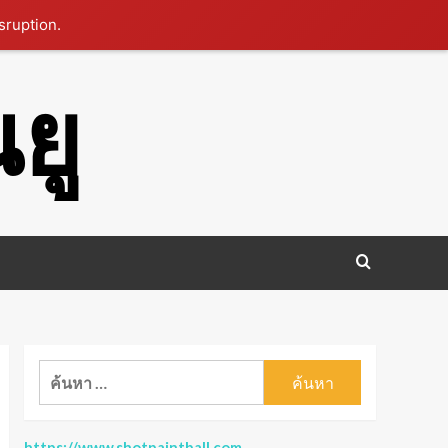
sruption.
ยู
ค้นหา
สำหรับ:
https://www.shotpaintball.com