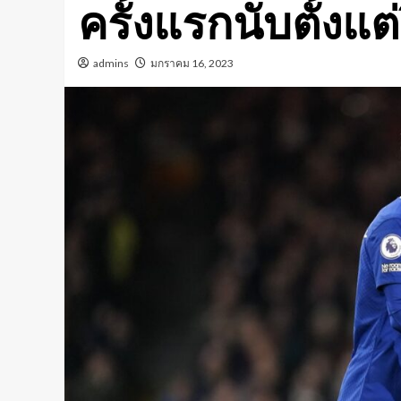
ครั้งแรกนับตั้งแต
admins
มกราคม 16, 2023