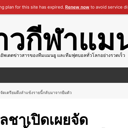
g plan for this site has expired.
Renew now
to avoid service di
่าวกีฬาแมน
อัพเดตข่าวสารของทีมแมนยู และทีมฟุตบอลทั่วโลกอย่างรวดเร็ว
ัดเตรียมดึงลำแข้งรายนี้กลับมาจากยืมตัว
ลชาเปิดเผยจัด