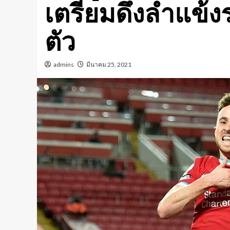
เตรียมดึงลำแข้ง
ตัว
admins
มีนาคม 25, 2021