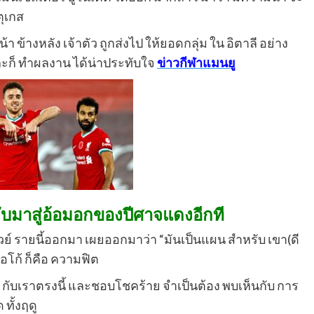
ตุเกส
า ข้างหลัง เจ้าตัว ถูกส่งไป ให้ยอดกลุ่ม ใน อิตาลี อย่าง
และก็ ทำผลงาน ได้น่าประทับใจ
ข่าวกีฬาแมนยู
ับมาสู่อ้อมอกของปีศาจแดงอีกที
เวย์ รายนี้ออกมา เผยออกมาว่า “มันเป็นแผน สำหรับ เขา(ดี
โอโก้ ก็คือ ความฟิต
กับเราตรงนี้ และชอบโชคร้าย จำเป็นต้อง พบเห็นกับ การ
ทั้งฤดู