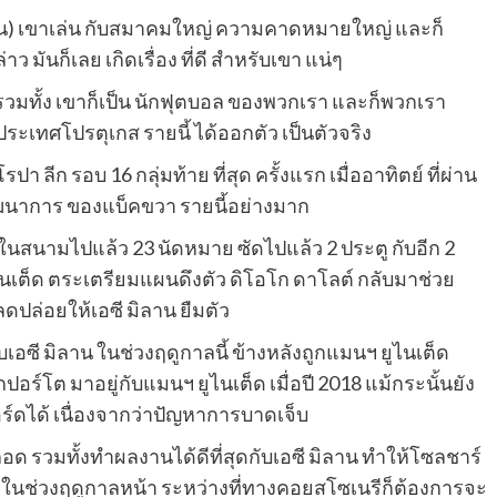
ลาน) เขาเล่น กับสมาคมใหญ่ ความคาดหมายใหญ่ และก็
าว มันก็เลย เกิดเรื่อง ที่ดี สำหรับเขา แน่ๆ
วมทั้ง เขาก็เป็น นักฟุตบอล ของพวกเรา และก็พวกเรา
ระเทศโปรตุเกส รายนี้ ได้ออกตัว เป็นตัวจริง
ปา ลีก รอบ 16 กลุ่มท้าย ที่สุด ครั้งแรก เมื่ออาทิตย์ ที่ผ่าน
ิวัฒนาการ ของแบ็คขวา รายนี้อย่างมาก
ในสนามไปแล้ว 23 นัดหมาย ซัดไปแล้ว 2 ประตู กับอีก 2
ไนเต็ด ตระเตรียมแผนดึงตัว ดิโอโก ดาโลต์ กลับมาช่วย
ดปล่อยให้เอซี มิลาน ยืมตัว
ับเอซี มิลาน ในช่วงฤดูกาลนี้ ข้างหลังถูกแมนฯ ยูไนเต็ด
ร์โต มาอยู่กับแมนฯ ยูไนเต็ด เมื่อปี 2018 แม้กระนั้นยัง
ร์ดได้ เนื่องจากว่าปัญหาการบาดเจ็บ
 รวมทั้งทำผลงานได้ดีที่สุดกับเอซี มิลาน ทำให้โซลชาร์
่มในช่วงฤดูกาลหน้า ระหว่างที่ทางคอยสโซเนรีก็ต้องการจะ