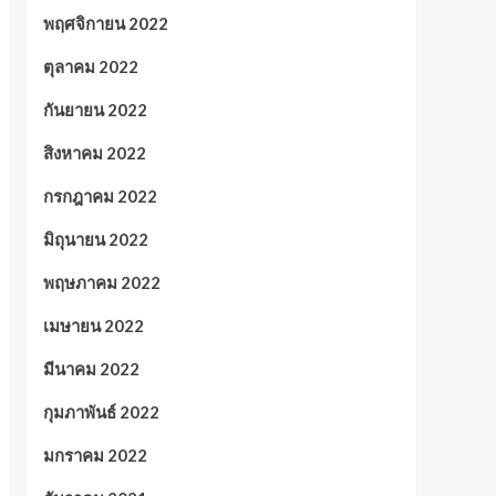
พฤศจิกายน 2022
ตุลาคม 2022
กันยายน 2022
สิงหาคม 2022
กรกฎาคม 2022
มิถุนายน 2022
พฤษภาคม 2022
เมษายน 2022
มีนาคม 2022
กุมภาพันธ์ 2022
มกราคม 2022