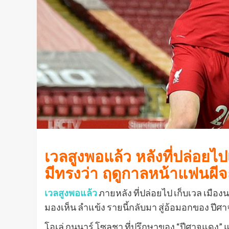
เวลสูงพอแล้ว หลังที่ปล่อยไป
มีทรงว่า ฤดูกาลหน้าแฟนผีจ
เวลสูงพอแล้ว
ภายหลัง ที่ปล่อยไป เก็บเวล เมืองน
มองเห็น ลำแข้ง รายนี้กลับมา สู่อ้อมอกของ ปีศา
โอเล่ กุนนาร์ โซลชา ที่ปรึกษาของ “ปีศาจแดง” 