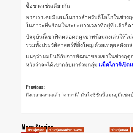
ซื้อขาดเช่นเดียวกัน
พวกเราเคยมีแผนในการสำหรับดิโอโกในช่วงฤดูกาล
ในภาวะที่พร้อมในระยะยาวเวลาที่อยู่ที่ แล้วก็
ปัจจุบันนี้เขาฟิตตลอดฤดู เขาพร้อมลงเล่นให้ไ
รวมทั้งประวัติศาสตร์ที่ยิ่งใหญ่ ด้วยเหตุผลดังกล่
แน่ๆว่า ผมยินดีกับการพัฒนาของเขาในช่วงฤดูก
หวังว่าจะได้เขากลับมาร่วมกลุ่ม
แม็คไกวร์เปิด
Post
Previous:
ถึงเวลาผงาดแล้ว “คาวานี่” มั่นใจซีซั่นนี้แมนยูมีแชมป
navigation
More Stories
ข่าวฟุตบอล
ข่าวฟุตบอลต่างประเทศ
ข่าวฟุตบอล