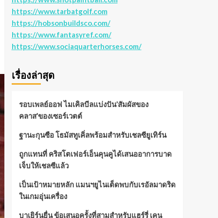
https://www.tarbatgolf.com
https://hobsonbuildsco.com/
https://www.fantasyref.com/
https://www.sociaquarterhorses.com/
เรื่องล่าสุด
รอบเพลย์ออฟ ไมเคิลบีลแบ่งปัน’สัมผัสของ
คลาส’ของเซอร์เวตต์
ฐานะกุนซือ โธมัสทูเคิ่ลพร้อมสำหรับเชลซียูเทิร์น
ถูกแทนที่ คริสโตเฟอร์เอ็นคุนคูได้เสนออาการบาด
เจ็บให้เชลซีแล้ว
เป็นเป้าหมายหลัก แมนฯยูไนเต็ดพบกับเรอัลมาดริด
ในเกมอุ่นเครื่อง
บาเยิร์นยื่น ข้อเสนอครั้งที่สามสำหรับแฮร์รี่ เคน