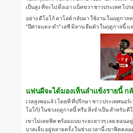
เป็นสูง ที่จะไป ดึงเอา แบ็คขวา ชาวประเทศ โปร
อย่าง ดีโอโก้ ดาโล่ต์ กลับมา ใช้งาน ในฤดูกาลหน้
“ปีศาจแดง-ดำ” เอซี มิลาน ยืมตัว ในฤดูกาลนี้ 
แฟนผีจะได้มองเห็นลำแข้งรายนี้ กล
เวลสูงพอแล้ว โดยที่ ที่ปรึกษา ชาว ประเทศนอร์
โอโก้) ในช่วงฤดูกาลนี้ หรือ สิ่งจำเป็น สำหรับ ดี
เขาไม่เคยฟิต พร้อมแบบ ระยะยาวๆ เลย ตอนอยู่ 
บาดเจ็บ อยู่หลายครั้ง ในช่วงเวลานี้ เขาฟิตตลอด 