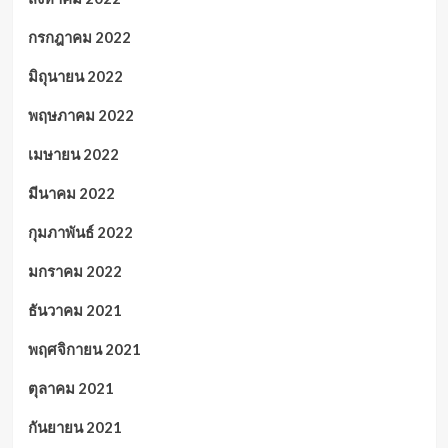
กรกฎาคม 2022
มิถุนายน 2022
พฤษภาคม 2022
เมษายน 2022
มีนาคม 2022
กุมภาพันธ์ 2022
มกราคม 2022
ธันวาคม 2021
พฤศจิกายน 2021
ตุลาคม 2021
กันยายน 2021