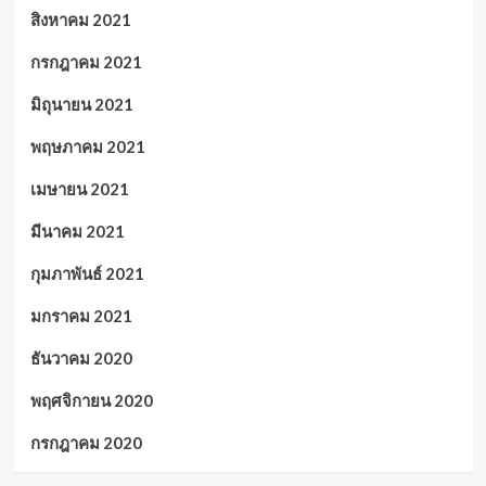
สิงหาคม 2021
กรกฎาคม 2021
มิถุนายน 2021
พฤษภาคม 2021
เมษายน 2021
มีนาคม 2021
กุมภาพันธ์ 2021
มกราคม 2021
ธันวาคม 2020
พฤศจิกายน 2020
กรกฎาคม 2020