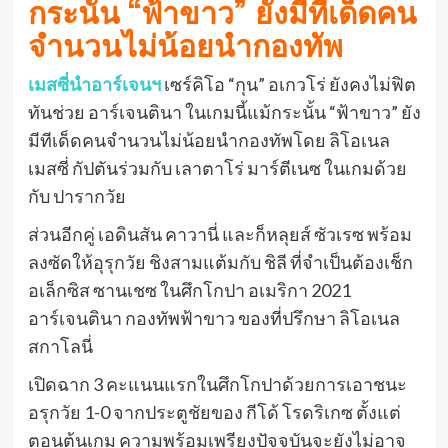
กระนั้น “ฟ้าขาว” ยังมีทีเด็ดคน
จำนวนไม่น้อยนำกองทัพ
เมสซี่นำอาร์เจนฯ
เซร์คิโอ “กุน” อเกวโร่ ยังคงไม่ฟิต
ทันช่วย อาร์เจนตินา ในเกมนี้แม้กระนั้น “ฟ้าขาว” ยัง
มีทีเด็ดคนจำนวนไม่น้อยนำกองทัพโดย ลิโอเนล
เมสซี่ กัปตันร่วมกับ เลาตาโร่ มาร์ตีเนซ ในเกมด้วย
กับ ปารากวัย
ส่วนอีกคู่ เอดินสัน คาวานี่ และก็หลุยส์ ซัวเรซ พร้อม
ลงซัดให้อุรุกวัย ชิงสามแต้มกับ ชิลี ที่จำเป็นต้องเช็ก
อเล็กซิส ซานเชซ ในศึกโกปา อเมริกา 2021
อาร์เจนตินา กองทัพฟ้าขาว ของที่ปรึกษา ลิโอเนล
สกาโลนี่
เปิดฉาก 3 คะแนนแรกในศึกโกปาด้วยการเอาชนะ
อรุกวัย 1-0 จากประตูชัยของ กีโด้ โรดริเกซ ตั้งแต่
ตอนต้นเกม ความพร้อมเพรียงปัจจุบันจะยังไม่อาจ