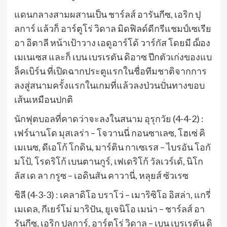
แดนกลางสามผสานเป็น ชาร์ลส์ อารันกีซ, เอริก ปุ
ลการ์ แล้วก็ อาร์ตูโร่ วิดาล มิดฟิลด์ดีกรีแชมป์เซเรีย
อา อิตาลี หน้าเป้าวาง เอดูอาร์โด้ วาร์กัส โดยมี ฌ็อง
เมเนเซส และก็ เบน เบรเรตัน ดิอาซ ปีกตัวเก่งของแบ
ล็คเบิร์น ที่เปิดฉากประตูแรกในชื่อทีมชาติจากการ
ลงสู่สนามครั้งแรกในเกมที่แล้วลงป่วนปั่นทางขอบ
เส้นเหมือนปกติ
นักฟุตบอลที่คาดว่าจะลงในสนาม อุรุกวัย (4-4-2) :
เฟร์นานโด มุสเลร่า – โจวานนี่ กอนซาเลซ, โฮเซ่ คิ
เมเนซ, ดีเอโก้ โกดิน, มาร์ติน กาเซเรส – ไบรอัน โอกั
มโป้, โรดริโก้ เบนตานกูร์, เฟเดริโก้ วัลเวร์เด้, นิโก
ลัส เด ลา กรูซ – เอดินสัน คาวานี่, หลุยส์ ซัวเรซ
ชิลี (4-3-3) : เคลาดิโอ บราโว่ – เมาริซิโอ อิสล่า, แกรี่
เมเดล, กีเยร์โม่ มาริปัน, ยูเจนิโอ เมน่า – ชาร์ลส์ อา
รันกีซ, เอริก ปุลการ์, อาร์ตูโร่ วิดาล – เบน เบรเรตัน ดิ