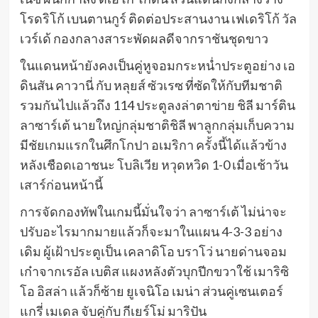
โรดริโก้ เบนตานกูร์ ติดต่อประสานงาน เฟเดริโก้ วัล
เวร์เด้ กองกลางสาระพัดผลดีจากราชันชุดขาว
ในแดนหน้ายังคงเป็นคู่หูจอมกระหน่ำประตูอย่าง เอ
ดินสัน คาวานี่ กับ หลุยส์ ซัวเรซ ที่ซัดให้กับทีมชาติ
รวมกันไปแล้วถึง 114 ประตูลงล่าตาข่าย ชิลี มาร์ติน
ลาซาร์เต้ นายใหญ่กลุ่มชาติชิลี พาลูกกลุ่มเก็บความ
มีชัยเกมแรกในศึกโกปา อเมริกา ครั้งนี้ได้แล้วข้าง
หลังเชือดเอาชนะ โบลิเวีย หวุดหวิด 1-0 เมื่อเช้าวัน
เสาร์ก่อนหน้านี้
การจัดกองทัพในเกมนี้มั่นใจว่า ลาซาร์เต้ ไม่น่าจะ
ปรับอะไรมากมายแล้วก็จะมาในแผน 4-3-3 อย่าง
เดิม ผู้เฝ้าประตูเป็น เคลาดิโอ บราโว่ นายด่านจอม
เก๋าจากเรอัล เบติส แผงหลังตัวบุกปีกขวาใช้ เมาริซิ
โอ อิสล่า แล้วก็ซ้าย ยูเจนิโอ เมน่า ส่วนคู่เซนเตอร์
แกรี่ เมเดล จับคู่กับ กีเยร์โม่ มาริปัน