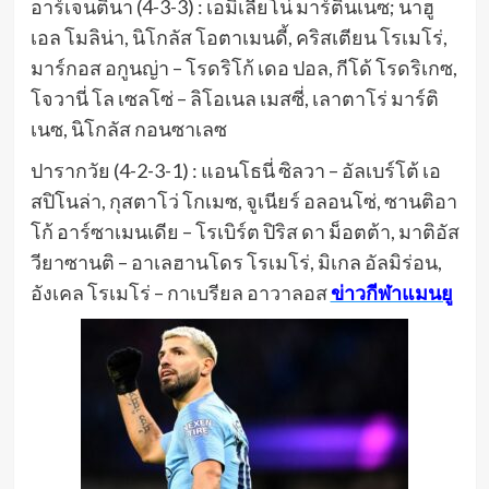
อาร์เจนตินา (4-3-3) : เอมิเลียโน่ มาร์ตินเนซ; นาฮู
เอล โมลิน่า, นิโกลัส โอตาเมนดี้, คริสเตียน โรเมโร่,
มาร์กอส อกูนญ่า – โรดริโก้ เดอ ปอล, กีโด้ โรดริเกซ,
โจวานี่ โล เซลโซ่ – ลิโอเนล เมสซี่, เลาตาโร่ มาร์ติ
เนซ, นิโกลัส กอนซาเลซ
ปารากวัย (4-2-3-1) : แอนโธนี่ ซิลวา – อัลเบร์โต้ เอ
สปิโนล่า, กุสตาโว่ โกเมซ, จูเนียร์ อลอนโซ่, ซานติอา
โก้ อาร์ซาเมนเดีย – โรเบิร์ต ปิริส ดา ม็อตต้า, มาติอัส
วียาซานติ – อาเลฮานโดร โรเมโร่, มิเกล อัลมิร่อน,
อังเคล โรเมโร่ – กาเบรียล อาวาลอส
ข่าวกีฬาแมนยู