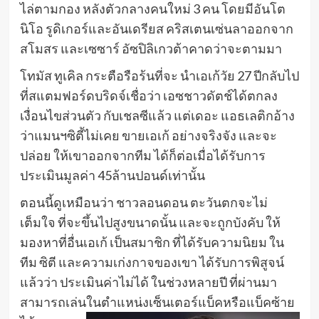
ไล่ตามกอง หลังตัวกลางคนใหม่ 3 คน โดยมีอันโต
นิโอ รูดิเกอร์และอันเดรียส คริสเตนเซ่นลาออกจาก
สโมสร และเซซาร์ อัซปิลิเกวต้าคาดว่าจะตามมา
โทมัส ทูเคิล กระตือรือร้นที่จะ นำเอเก้วัย 27 ปีกลับไป
ที่สแตมฟอร์ดบริดจ์เชื่อว่า เอซชาวดัตช์ได้ตกลง
เงื่อนไขส่วนตัว กับเชลซีแล้ว แต่เดอะ แอธเลติกอ้าง
ว่าแมนฯซิตี้ไม่เคย ขายเอเก้ อย่างจริงจัง และจะ
ปล่อย ให้เขาออกจากทีม ได้ก็ต่อเมื่อได้รับการ
ประเมินมูลค่า 45ล้านปอนด์เท่านั้น
ตอนนี้ดูเหมือนว่า ชาวลอนดอน ตะวันตกจะไม่
เต็มใจ ที่จะขึ้นไปสูงขนาดนั้น และจะถูกบังคับ ให้
มองหาที่อื่นเอเก้ เป็นสมาชิก ที่ได้รับความนิยม ใน
ทีม ซิตี และความเก่งกาจของเขา ได้รับการพิสูจน์
แล้วว่า ประเมินค่าไม่ได้ ในช่วงหลายปี ที่ผ่านมา
สามารถเล่นในตำแหน่งเซ็นเตอร์แบ็คหรือแบ็คซ้าย