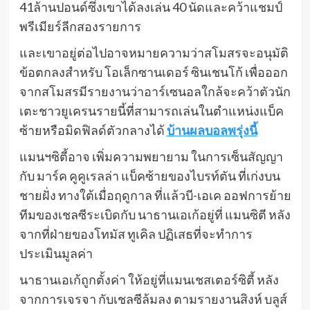
41ล้านปอนด์ซึ่งเขาได้ลงเล่น 40 นัดและคว้าแชมป์
พรีเมียร์ลีกสองรายการ
และเขาอยู่ต่อไปอาจหมายความว่าสโมสรจะอนุมัติ
ข้อตกลงสำหรับ โอเล็กซานเดอร์ ซินเชนโก้ เพื่อออก
จากสโมสรมีรายงานว่าอาร์เซนอลใกล้จะคว้าตัวนัก
เตะชาวยูเครนรายนี้ที่สามารถเล่นในตำแหน่งแบ็ค
ซ้ายหรือมิดฟิลด์ตัวกลางได้
บ้านผลบอลพรุ่งนี้
แมนฯซิตี้อาจ เพิ่มความพยายาม ในการเซ็นสัญญา
กับ มาร์ค คูคูเรลล่า แบ็คซ้ายของไบรท์ตัน ที่เก่งบน
ชายฝั่ง ทางใต้เมื่อฤดูกาล ที่แล้วบี-เอเค ออฟการย้าย
ทีมของเชลซีระเบิดกับ นาธานเอเก้อยู่ที่ แมนซิตี หลัง
จากที่ฝ่ายของโทมัส ทูเคิล ปฏิเสธที่จะทำการ
ประเมินมูลค่า
นาธานเอเก้ถูกตั้งค่า ให้อยู่ที่แมนเชสเตอร์ซิตี้ หลัง
จากการเจรจา กับเชลซีล้มลง ตามรายงานสิงห์ บลูส์