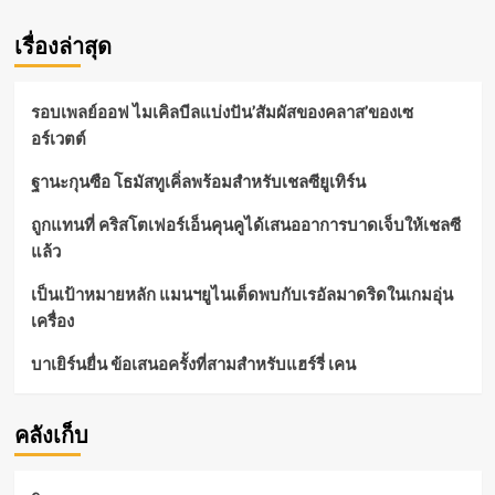
เรื่องล่าสุด
รอบเพลย์ออฟ ไมเคิลบีลแบ่งปัน’สัมผัสของคลาส’ของเซ
อร์เวตต์
ฐานะกุนซือ โธมัสทูเคิ่ลพร้อมสำหรับเชลซียูเทิร์น
ถูกแทนที่ คริสโตเฟอร์เอ็นคุนคูได้เสนออาการบาดเจ็บให้เชลซี
แล้ว
เป็นเป้าหมายหลัก แมนฯยูไนเต็ดพบกับเรอัลมาดริดในเกมอุ่น
เครื่อง
บาเยิร์นยื่น ข้อเสนอครั้งที่สามสำหรับแฮร์รี่ เคน
คลังเก็บ