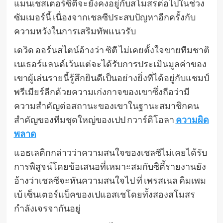
แมนเชสเตอร์ซิตี้จะยังคงอยู่กับสโมสรต่อไปในช่วง
ซัมเมอร์นี้ เนื่องจากเชลซีประสบปัญหาอีกครั้งกับ
ความหวังในการเสริมทัพแนวรับ
เดวิด ออร์นสไตน์อ้างว่า ซิตี ไม่เคยตั้งใจขายทีมชาติ
เนเธอร์แลนด์เว้นแต่จะได้รับการประเมินมูลค่าของ
เขาผู้เล่นรายนี้รู้สึกยินดีเป็นอย่างยิ่งที่ได้อยู่กับแชมป์
พรีเมียร์ลีกด้วยความเก่งกาจของเขาซึ่งถือว่ามี
ความสำคัญต่อสถานะของเขาในฐานะสมาชิกคน
สำคัญของทีมชุดใหญ่ของเปป กวาร์ดิโอลา
ความผิด
พลาด
แอธเลติกกล่าวว่าความสนใจของเชลซีไม่เคยได้รับ
การพิสูจน์โดยข้อเสนอที่เหมาะสมกับซิตี้รายงานยัง
อ้างว่าเชลซีจะหันความสนใจไป ที่ เพรสเนล คิมเพม
เบ้ เซ็นเตอร์แบ็คของเปแอสเชโดยทั้งสองสโมสร
กำลังเจรจากันอยู่