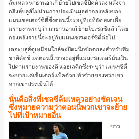
ล้มเหลว นาธานอาเก้ ย้ายไปเชลซีปิดตัวลง หลังจา
กสิงห์บลูส์ไม่ผ่านการประเมินมูลค่ากองหลังของ
แมนเชสเตอร์ซิตี้ซึ่งตอนนี้จะอยู่ที่เอทิฮัด สเตเดี้ย
มรายงานระบุว่า นาธานอาเก้ ย้ายไปเชลซีแล้ว โดย
กองหลังรายนี้จะอยู่กับแมนเชสเตอร์ซิตี้ต่อไป
เดอะบลูส์ดูเหมือนใกล้จะปิดผนึกข้อตกลงสำหรับทีม
ชาติดัตช์ แต่ตอนนี้เขาจะอยู่ที่แมนเชสเตอร์นั่นเป็น
ไปตามรายงานของดิ แอธเลติกซึ่งระบุว่า แมนฯซิตี้
จะขายแค่เซ็นเตอร์แบ็คด้วยเท้าซ้ายของพวกเขา
หากเขาประเมินได้
นั่นคือสิ่งที่เชลซีล้มเหลวอย่างชัดเจน
ซึ่งหมายความว่าตอนนี้พวกเขาจะย้าย
ไปที่เป้าหมายอื่น
ชาว