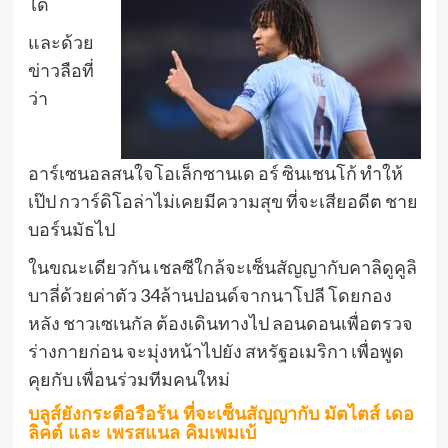
ได้
และด้วย
ข่าวลือที่
ว่า
อาร์เซนอลสนใจโอเล็กซานเด อร์ ซินเชนโก้ ทำให้
เป๊ป กวาร์ดิโอล่าไม่เคยมีความสุข ที่จะเสียอดีต ชาย
บอร์นมัธไป
ในขณะเดียวกัน เชลซีใกล้จะเซ็นสัญญากับคาลิดูคูลิ
บาลี่ด้วยค่าตัว 34ล้านปอนด์จากนาโปลี โดยกอง
หลัง ชาวเซเนกัล ต้องเดินทางไป ลอนดอนเพื่อตรวจ
ร่างกายก่อน จะมุ่งหน้าไปยัง สหรัฐอเมริกา เพื่อพูด
คุยกับ เพื่อนร่วมทีมคนใหม่
บลูส์ยังกระตือรือร้น ที่จะเซ็นสัญญากับ มัตไตส์ เดอ
ลิคต์ และ เพรสแนล คิมเพมเบ้