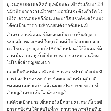
ยูเวนตุส เอซ เดอ ลิคต์ ดูเหมือนจะ เข้าร่วมกับ บาเยิร์
นมิวนิคมากกว่า แม้ว่าชาวเยอรมัน จะต้องกำจัด โร
เบิร์ตเลวานดอฟสกี้ก่อน และปารีส แซงต์-แชร์กแมง
ได้ตบ ป้ายราคา 42ล้านปอนด์จากคิมเพมเบ้
สำหรับตอนนี้ สเตอร์ลิงยังคงเป็น การเซ็นสัญญา
ฉบับเดียวของเชลซี ในยุค ท็อดด์ โบฮ์ลีแม้จะปล่อย
ตัว โรเมลู ลูกากูออกไป 97.5ล้านปอนด์ให้อินเตอร์มิ
ลาน ยืมตัว แต่ทูเคิ่ลก็ยืนกราน ว่ากองหน้าคนใหม่
ไม่ใช่สิ่งสำคัญ ของเขา
และเป็นที่แน่ชัด ว่าหัวหน้าชาวเยอรมัน กำลังเน้น ที่
การป้องกัน ของเขาด้วย ข้อตกลงสำหรับ คูลิบาลี่
ทั้งหมด แต่ทำเสร็จ แล้วนั่นจะเป็น การยกระดับ ที่
สำคัญสำหรับ แบ็คไลน์ของบลูส์
แต่ด้วยเป้าหมาย เซ็นเตอร์แบ็คสามคน ตอนนี้เชลซี
อาจถูกบังคับ ให้กลับไปที่กระดานวาด ภาพโดยที่เอ