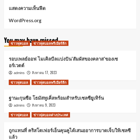
แสดงความเห็นฟีด
WordPress.org
You may have missed
ข่าวฟุตบอล
ข่าวฟุตบอลพรีเมียร์ลีก
รอบเพลย์ออฟ ไมเคิลบีลแบ่งปัน’สัมผัสของคลาส’ของเซ
อร์เวตต์
สิงหาคม 17, 2023
admins
ข่าวฟุตบอล
ข่าวฟุตบอลพรีเมียร์ลีก
ฐานะกุนซือ โธมัสทูเคิ่ลพร้อมสำหรับเชลซียูเทิร์น
สิงหาคม 9, 2023
admins
ข่าวฟุตบอล
ข่าวฟุตบอลต่างประเทศ
ถูกแทนที่ คริสโตเฟอร์เอ็นคุนคูได้เสนออาการบาดเจ็บให้เชลซี
แล้ว