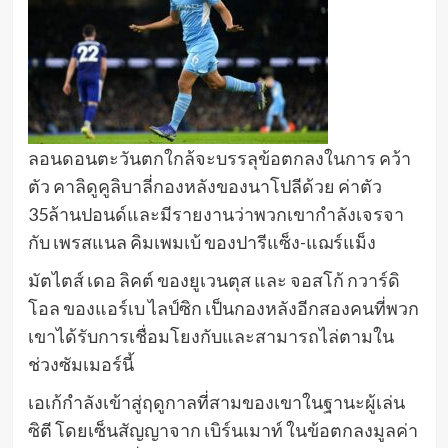
ลอนดอนตะวันตกใกล้จะบรรลุข้อตกลงในการ คว้า
ตัว คาลิดูคูลิบาลี่กองหลังของนาโปลีด้วย ค่าตัว
35ล้านปอนด์และมีรายงานว่าพวกเขากำลังเจรจา
กับ เพรสแนล คิมเพมเบ้ ของปารีแซ็ง-แฌร์แม็ง
มัตไตส์ เดอ ลิคต์ ของยูเวนตุส และ จอสโก้ กวาร์ดิ
โอล ของแอร์เบ ไลป์ซิก เป็นกองหลังอีกสองคนที่พวก
เขาได้รับการเชื่อมโยงกับและสามารถไล่ตามใน
ช่วงซัมเมอร์นี้
เอเก้กำลังเข้าสู่ฤดูกาลที่สามของเขาในฐานะผู้เล่น
ซิตี โดยเซ็นสัญญาจาก เบิร์นเมาท์ ในข้อตกลงมูลค่า