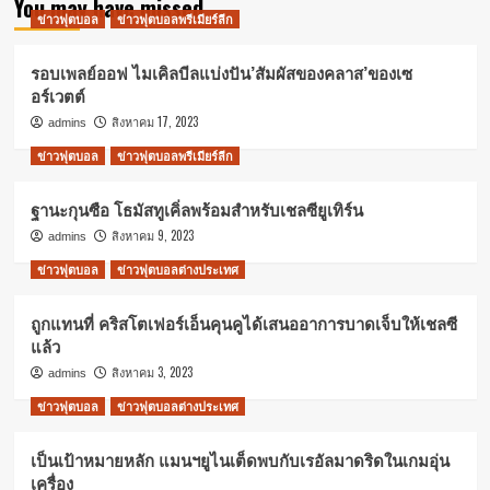
You may have missed
ข่าวฟุตบอล
ข่าวฟุตบอลพรีเมียร์ลีก
รอบเพลย์ออฟ ไมเคิลบีลแบ่งปัน’สัมผัสของคลาส’ของเซ
อร์เวตต์
สิงหาคม 17, 2023
admins
ข่าวฟุตบอล
ข่าวฟุตบอลพรีเมียร์ลีก
ฐานะกุนซือ โธมัสทูเคิ่ลพร้อมสำหรับเชลซียูเทิร์น
สิงหาคม 9, 2023
admins
ข่าวฟุตบอล
ข่าวฟุตบอลต่างประเทศ
ถูกแทนที่ คริสโตเฟอร์เอ็นคุนคูได้เสนออาการบาดเจ็บให้เชลซี
แล้ว
สิงหาคม 3, 2023
admins
ข่าวฟุตบอล
ข่าวฟุตบอลต่างประเทศ
เป็นเป้าหมายหลัก แมนฯยูไนเต็ดพบกับเรอัลมาดริดในเกมอุ่น
เครื่อง