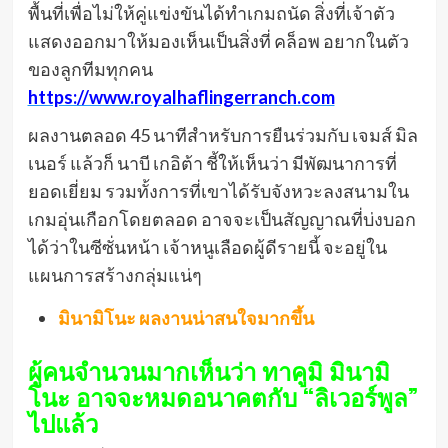
พื้นที่เพื่อไม่ให้คู่แข่งขันได้ทำเกมถนัด สิ่งที่เจ้าตัว
แสดงออกมาให้มองเห็นเป็นสิ่งที่ คล็อพ อยากในตัว
ของลูกทีมทุกคน
https://www.royalhaflingerranch.com
ผลงานตลอด 45 นาทีสำหรับการยืนร่วมกับ เจมส์ มิล
เนอร์ แล้วก็ นาบี เกอิต้า ชี้ให้เห็นว่า มีพัฒนาการที่
ยอดเยี่ยม รวมทั้งการที่เขาได้รับจังหวะลงสนามใน
เกมอุ่นเกือกโดยตลอด อาจจะเป็นสัญญาณที่บ่งบอก
ได้ว่าในซีซั่นหน้า เจ้าหนูเลือดผู้ดีรายนี้ จะอยู่ใน
แผนการสร้างกลุ่มแน่ๆ
มินามิโนะ ผลงานน่าสนใจมากขึ้น
ผู้คนจำนวนมากเห็นว่า ทาคูมิ มินามิ
โนะ อาจจะหมดอนาคตกับ “ลิเวอร์พูล”
ไปแล้ว