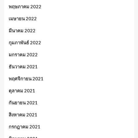
พฤษภาคม 2022
เมษายน 2022
มีนาคม 2022
กุมภาพันธ์ 2022
มกราคม 2022
ธันวาคม 2021
พฤศจิกายน 2021
ตุลาคม 2021
กันยายน 2021
สิงหาคม 2021
กรกฎาคม 2021