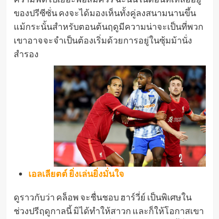
ของปรีซีซั่น คงจะได้มองเห็นทั้งคู่ลงสนามนานขึ้น
แม้กระนั้นสำหรับตอนต้นฤดูมีความน่าจะเป็นที่พวก
เขาอาจจะจำเป็นต้องเริ่มด้วยการอยู่ในซุ้มม้านั่ง
สำรอง
เอลเลียตต์ ยิ่งเล่นยิ่งมั่นใจ
ดูราวกับว่า คล็อพ จะชื่นชอบ ฮาร์วี่ย์ เป็นพิเศษใน
ช่วงปรีฤดูกาลนี้ มิได้ทำให้สาวก และก็ให้โอกาสเขา