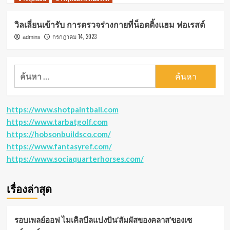
วิลเลี่ยนเข้ารับ การตรวจร่างกายที่น็อตติ้งแฮม ฟอเรสต์
กรกฎาคม 14, 2023
admins
ค้นหา
สำหรับ:
https://www.shotpaintball.com
https://www.tarbatgolf.com
https://hobsonbuildsco.com/
https://www.fantasyref.com/
https://www.sociaquarterhorses.com/
เรื่องล่าสุด
รอบเพลย์ออฟ ไมเคิลบีลแบ่งปัน’สัมผัสของคลาส’ของเซ