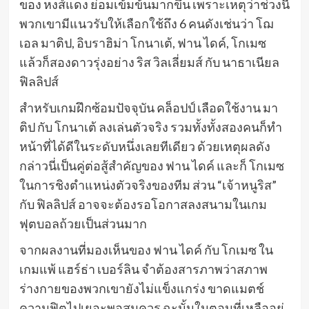
ของ หงส์แดง ย่อมเข้มข้นมากขึ้น เพราะเหตุว่าช่วงนี้
พวกเขามีแนวรับให้เลือกใช้ถึง 6 คนดังเช่นว่า โฌ
เอล มาติป, อิบราฮิม่า โกนาเต้, ฟาน ไดค์, โกเมซ
แล้วก็สองดาวรุ่งอย่าง ริส วิลเลี่ยมส์ กับ นาธาเนียล
ฟิลลิปส์
สำหรับเกมฝึกซ้อมปัจจุบัน คล็อปป์ เลือดใช้งาน มา
ติป กับ โกนาเต้ ลงเล่นตัวจริง รวมทั้งทั้งสองคนก็ทำ
หน้าที่ได้ดีในระดับหนึ่งเลยทีเดียว ด้วยเหตุผลดัง
กล่าวนี่เป็นคู่ต่อสู้สำคัญของ ฟาน ไดค์ และก็ โกเมซ
ในการชิงตำแหน่งตัวจริงของทีม ส่วน “เจ้าหนูริส”
กับ ฟิลลิปส์ อาจจะต้องรอโอกาสลงสนามในเกม
ฟุตบอลถ้วยเป็นส่วนมาก
จากผลงานที่มองเห็นของ ฟาน ไดค์ กับ โกเมซ ใน
เกมแพ้ แฮร์ธ่า เบอร์ลิน จำต้องสารภาพว่าสภาพ
ร่างกายของพวกเขายังไม่แข็งแกร่ง ขาดแมตช์
ความฟิตไปเยอะพอสมควร ฉะนั้นในตอนที่เหลืออยู่