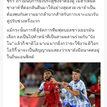
ชรา”ถ้าไม่นับการยิงประตูซึ่งจำต้องดู โมฮาเหม็ด
ซาลาห์ ที่ตอกส้นคืนมาให้อย่างสุดสวย เขาจำเป็น
ต้องพบกับความยากลำบากสำหรับการเจาะแนวรับ
คู่ปรับช่วงครึ่งแรก
แม้กระนั้นการที่ ผู้จัดการทีมฟุตบอลชาวเยอรมัน
เลือก ลงเป็นไปทำหน้าที่เป็นสามผสานร่วมกับ “บัง
โม” แล้วก็ ซาดิโอ มาเน่ มากยิ่งกว่าจะใช้งาน ดิว็อก
โอริกี้ น่าจะเป็นสัญญาณแสดงว่าเขายังมีอนาคตอยู่
ในถิ่นแอนฟิลด์