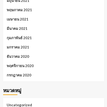
มิถุนายน 2021
พฤษภาคม 2021
เมษายน 2021
มีนาคม 2021
กุมภาพันธ์ 2021
มกราคม 2021
ธันวาคม 2020
พฤศจิกายน 2020
กรกฎาคม 2020
หมวดหมู่
Uncategorized