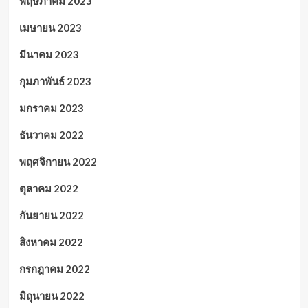
พฤษภาคม 2023
เมษายน 2023
มีนาคม 2023
กุมภาพันธ์ 2023
มกราคม 2023
ธันวาคม 2022
พฤศจิกายน 2022
ตุลาคม 2022
กันยายน 2022
สิงหาคม 2022
กรกฎาคม 2022
มิถุนายน 2022