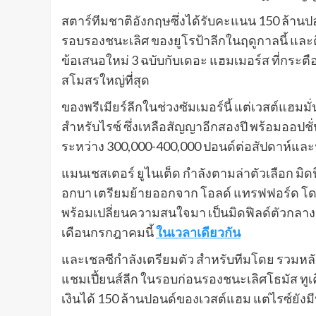
สตาร์ทีมชาติอังกฤษซึ่งได้รับคะแนน 150 ล้าน
รอบรองชนะเลิศ ของยูโรป้าลีกในฤดูกาลนี้ และติ
ข้อเสนอใหม่ 3 ฉบับกับเดอะ แฮมเมอร์ส ที่กระตือ
สโมสรใหญ่ที่สุด
ของพรีเมียร์ลีกในช่วงซัมเมอร์นี้ แต่เวสต์แฮม
สําหรับไรซ์ ซึ่งเหลือสัญญาอีกสองปี พร้อมออปชั่
ระหว่าง 300,000-400,000 ปอนด์ต่อสัปดาห์และฟ
แมนเชสเตอร์ ยูไนเต็ด กําลังตามล่าตัวเลือก มิด
อกบา เตรียมย้ายออกจาก โอลด์ แทรฟฟอร์ด โด
พร้อมเปลี่ยนความสนใจมา เป็นมิดฟิลด์ตัวกลาง
เดือนกรกฎาคมนี้
ในเวลาเดียวกัน
และเชลซีกําลังเตรียมตัว สําหรับทีมโดย รวม
แชมเปี้ยนส์ลีก ในรอบก่อนรองชนะเลิศโธมัส ทูเค
เงินได้ 150 ล้านปอนด์ของเวสต์แฮม แต่ไรซ์ยังมี