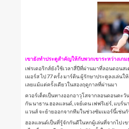
เขายังทําประตูสําคัญให้กับพวกเขาระหว่างเกมยู
เฟรเดอริกส์ยังใช้เวลาสี่ปีที่ผ่านมาที่ลอนดอน
เมอร์ส ไป 77 ครั้ง มาร์ติน ผู้รักษาประตูลงเล่นใ
เลยแม้แต่ครั้งเดียวในสองฤดูกาลที่ผ่านมา
ควอร์เต็ตเป็นทางออกอาวุโสจากลอนดอนตะวันอ
กัน นาธาน ฮอลแลนด์, เจย์เดน เฟฟริเย่ร์, แบร์นา
แวนส์ จะย้ายออกจากทีมในช่วงซัมเมอร์นี้เช่นก
ฮอลแลนด์เป็นที่รู้จักกันดีในหกผู้เล่นที่จากไป 