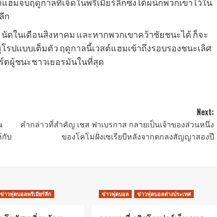
ต์แฮมจบฤดูกาลที่เจ็ดในพรีเมียร์ลีกซึ่งได้ผนึกพวกเขาไว้ใน
ลีก
2 นัดในเดือนสิงหาคม และหากพวกเขาคว้าชัยชนะได้ ก็จะ
โรปแบบเต็มตัว ฤดูกาลนี้เวสต์แฮมเข้าถึงรอบรองชนะเลิศ
ร์ตผู้ชนะชาวเยอรมันในที่สุด
Next:
น
คํากล่าวที่สําคัญ เชส ฟาเบรกาส กลายเป็นเจ้าของส่วนหนึ่ง
้กับ
ของโคโม่ฝั่งเซเรียบีหลังจากตกลงสัญญาสองปี
ข่าวฟุตบอลพรีเมียร์ลีก
ข่าวฟุตบอล
ข่าวฟุตบอลต่างประเทศ