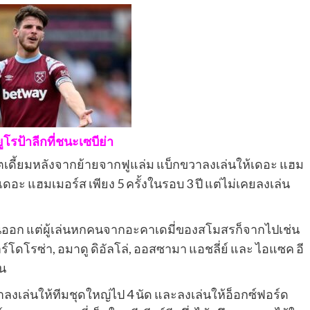
โรป้าลีกที่ชนะเซบีย่า
สเตเดี้ยมหลังจากย้ายจากฟูแล่ม แบ็กขวาลงเล่นให้เดอะ แฮม
ห้เดอะ แฮมเมอร์ส เพียง 5 ครั้งในรอบ 3 ปี แต่ไม่เคยลงเล่น
อก แต่ผู้เล่นหกคนจากอะคาเดมี่ของสโมสรก็จากไปเช่น
ร์โดโรซ่า, อมาดู ดิอัลโล่, ออสซามา แอชลี่ย์ และ ไอแซค อี
ัน
เขาลงเล่นให้ทีมชุดใหญ่ไป 4 นัด และลงเล่นให้อ็อกซ์ฟอร์ด