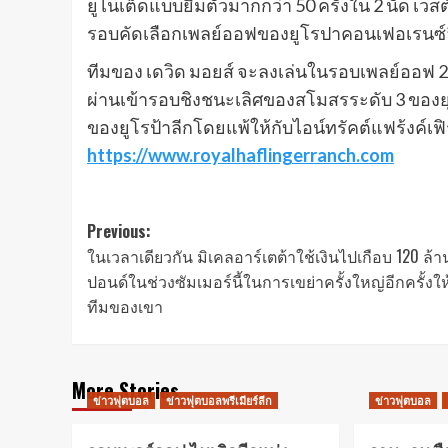
ยูไนเต็ดแบบยืมตัวมากกว่า 50 ครั้งใน 2 นัด เวส
รอบคัดเลือกเพลย์ออฟของยูโรปาคอนเฟอเรนซ์
ทีมของ เดวิด มอยส์ จะลงเล่นในรอบเพลย์ออฟ 
ผ่านเข้ารอบชิงชนะเลิศของสโมสรระดับ 3 ของยุ
ของยูโรป้าลีกโดยแพ้ให้กับไอน์ทรัคต์แฟร้งค์เฟิ
https://www.royalhaflingerranch.com
Post
Previous:
ในเวลาเดียวกัน มิเคลอาร์เตต้าใช้เงินไปเกือบ 120 ล้า
navigation
ปอนด์ในช่วงซัมเมอร์นี้ในการเขย่าครั้งใหญ่อีกครั้งให
ทีมของเขา
More Stories
ข่าวฟุตบอล
ข่าวฟุตบอลพรีเมียร์ลีก
ข่าวฟุตบอล