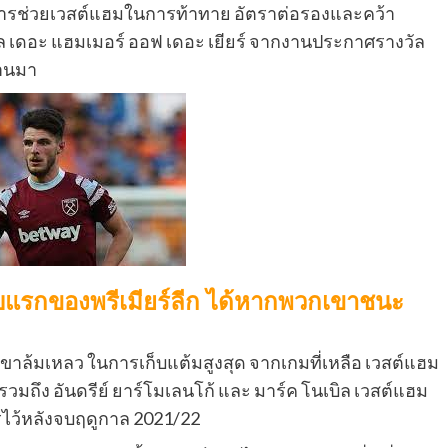
 การช่วยเวสต์แฮมในการท้าทาย อัตราต่อรองและคว้า
วัล เดอะ แฮมเมอร์ ออฟ เดอะ เยียร์ จากงานประกาศรางวัล
่านมา
แรกของพรีเมียร์ลีก ได้หากพวกเขาชนะ
กเขาล้มเหลว ในการเก็บแต้มสูงสุด จากเกมที่เหลือ เวสต์แฮม
มถึง อันดรีย์ ยาร์โมเลนโก้ และ มาร์ค โนเบิล เวสต์แฮม
ารไว้หลังจบฤดูกาล 2021/22