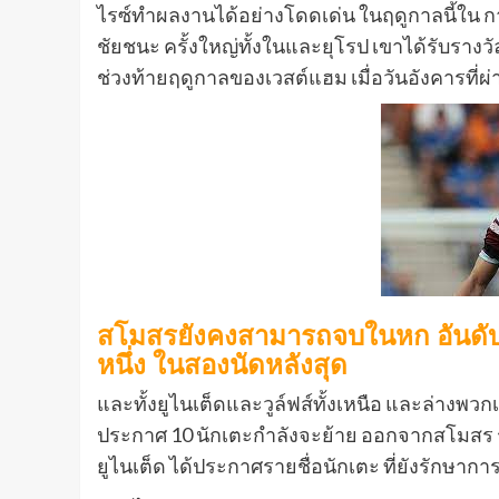
ไรซ์ทําผลงานได้อย่างโดดเด่น ในฤดูกาลนี้ใน
ชัยชนะ ครั้งใหญ่ทั้งในและยุโรป เขาได้รับราง
ช่วงท้ายฤดูกาลของเวสต์แฮม เมื่อวันอังคารที่ผ
สโมสรยังคงสามารถจบในหก อันดับ
หนึ่ง ในสองนัดหลังสุด
และทั้งยูไนเต็ดและวูล์ฟส์ทั้งเหนือ และล่างพว
ประกาศ 10 นักเตะกําลังจะย้าย ออกจากสโมสร รว
ยูไนเต็ด ได้ประกาศรายชื่อนักเตะ ที่ยังรักษาก