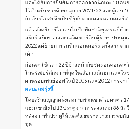
และได้รับการยืนยัน การออกจากนักเตะ 10 คนจา
ไว้สําหรับ ช่วงท้ายฤดูกาล 2021/22 และผู้เล่น
กัปตันสโมสรซึ่งเป็น ที่รู้จักจากเดอะ แฮมเมอร์
แล้ว อังดรียาร์โมเลนโก ปีกทีมชาติยูเครน ก็
อริกส์ แบ็กขวาและเดวิด มาร์ติน ผู้รักษาประตู
2022 แต่ย้ายมาร่วมทีมแฮมเมอร์ส ครั้งแรกจากอ
เด็ก
ก่อนจะใช้เวลา 22 ปีข้างหน้ากับชุดลอนดอนตะว
ในพรีเมียร์ลีกมากที่สุดในเสื้อเวสต์แฮม และในขณ
ผ่านรอบเพลย์ออฟในปี 2005 และ 2012 การจากไป
ผลบอลพรุ่งนี้
โดยเซ็นสัญญาครั้งแรกกับพวกเขาด้วยค่าตัว 17.5
แฮม เขายิงไป 13 ประตูจากการลงสนาม 86 นัดในท
หลังจากทําประตูให้เวสต์แฮมระหว่างการพบกับแ
ชุด