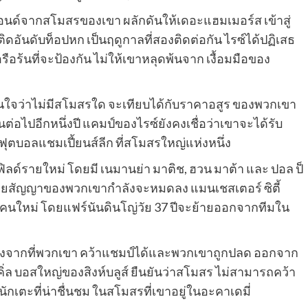
ปอนด์จากสโมสรของเขา ผลักดันให้เดอะแฮมเมอร์ส เข้าสู่
ดอันดับท็อปหก เป็นฤดูกาลที่สองติดต่อกัน ไรซ์ได้ปฏิเสธ
รือร้นที่จะป้องกัน ไม่ให้เขาหลุดพ้นจาก เงื้อมมือของ
มั่นใจว่าไม่มีสโมสรใด จะเทียบได้กับราคาอสูร ของพวกเขา
นต่อไปอีกหนึ่งปี แคมป์ของไรซ์ยังคงเชื่อว่าเขาจะได้รับ
ุตบอลแชมเปี้ยนส์ลีก ที่สโมสรใหญ่แห่งหนึ่ง
ฟิลด์รายใหม่ โดยมี เนมานย่า มาติช, ฮวน มาต้า และ ปอล ป็
ยสัญญาของพวกเขากําลังจะหมดลง แมนเชสเตอร์ ซิตี้
คนใหม่ โดยแฟร์นันดินโญ่วัย 37 ปีจะย้ายออกจากทีมใน
หลังจากที่พวกเขา คว้าแชมป์ได้และพวกเขาถูกปลด ออกจาก
ิ่ล บอสใหญ่ของสิงห์บลูส์ ยืนยันว่าสโมสร ไม่สามารถคว้า
นักเตะที่น่าชื่นชม ในสโมสรที่เขาอยู่ในอะคาเดมี่