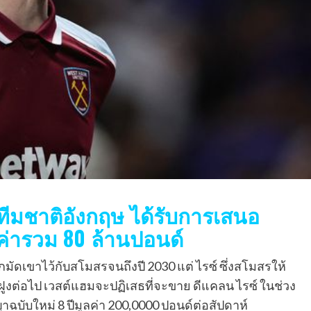
งทีมชาติอังกฤษ ได้รับการเสนอ
ลค่ารวม 80 ล้านปอนด์
มัดเขาไว้กับสโมสรจนถึงปี 2030 แต่ ไรซ์ ซึ่งสโมสรให้
่าฝูงต่อไป เวสต์แฮมจะปฏิเสธที่จะขาย ดีแคลน ไรซ์ ในช่วง
ญาฉบับใหม่ 8 ปีมูลค่า 200,0000 ปอนด์ต่อสัปดาห์