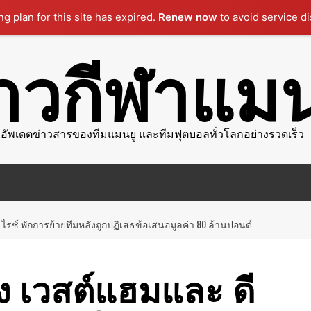
g plan for this site has expired.
Renew now
to avoid service di
่าวกีฬาแมน
อัพเดตข่าวสารของทีมแมนยู และทีมฟุตบอลทั่วโลกอย่างรวดเร็ว
 ไรซ์ พักการย้ายทีมหลังถูกปฏิเสธข้อเสนอมูลค่า 80 ล้านปอนด์‎
่ง ‎เวสต์แฮมและ ดี