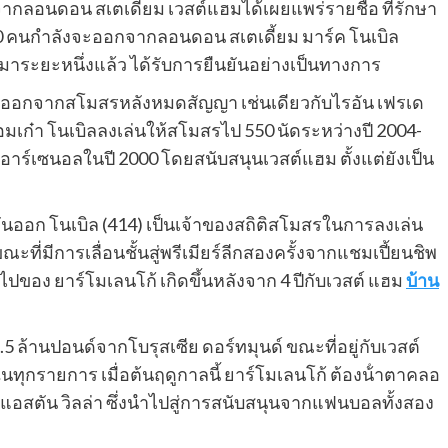
กลอนดอน สเตเดี้ยม เวสต์แฮมได้เผยแพร่รายชื่อ ที่รักษา
 10 คนกําลังจะออกจากลอนดอน สเตเดี้ยม มาร์ค โนเบิล
ส มาระยะหนึ่งแล้ว ได้รับการยืนยันอย่างเป็นทางการ
ย้ายออกจากสโมสรหลังหมดสัญญา เช่นเดียวกับไรอัน เฟรเด
จอมเก๋า โนเบิลลงเล่นให้สโมสรไป 550 นัดระหว่างปี 2004-
าร์เซนอลในปี 2000 โดยสนับสนุนเวสต์แฮม ตั้งแต่ยังเป็น
ันออก โนเบิล (414) เป็นเจ้าของสถิติสโมสรในการลงเล่น
ะที่มีการเลื่อนชั้นสู่พรีเมียร์ลีกสองครั้งจากแชมเปี้ยนชิพ
ของ ยาร์โมเลนโก้ เกิดขึ้นหลังจาก 4 ปีกับเวสต์ แฮม
บ้าน
 ล้านปอนด์จากโบรุสเซีย ดอร์ทมุนด์ ขณะที่อยู่กับเวสต์
ุกรายการ เมื่อต้นฤดูกาลนี้ ยาร์โมเลนโก้ ต้องน้ําตาคลอ
อสตัน วิลล่า ซึ่งนําไปสู่การสนับสนุนจากแฟนบอลทั้งสอง