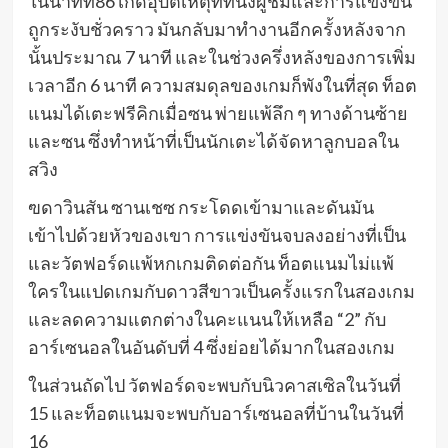
ในนาทีที่86 เกิดอุบัติเหตุที่ที่นั่งผู้ชมและการแข่งขัน
ถูกระงับชั่วคราว มันกลับมาทำงานอีกครั้งหลังจาก
นั้นประมาณ 7 นาที และในช่วงครึ่งหลังของการเพิ่ม
เวลาอีก 6 นาที ความสมดุลของเกมก็พังในที่สุด ท็อต
แนมได้เตะฟรีคิกเมื่อซน พ่ายแพ้ลึก ๆ ทางด้านซ้าย
และซน ซึ่งทำหน้าที่เป็นนักเตะได้จัดหาลูกบอลใน
สวิง
ฃดาวินสัน ซานเชซ กระโดดเข้ามาและดันมัน
เข้าไปด้วยหัวของเขา การแข่งขันจบลงอย่างที่เป็น
และวัตฟอร์ดแพ้หกเกมติดต่อกัน ท็อตแนมไม่แพ้
ใครในแปดเกมกับดาวสีขาวเป็นครั้งแรกในสองเกม
และลดความแตกต่างในคะแนนให้เหลือ “2” กับ
อาร์เซนอลในอันดับที่ 4 ซึ่งย่อยได้มากในสองเกม
ในส่วนถัดไป วัตฟอร์ดจะพบกับนิวคาสเซิลในวันที่
15 และท็อตแนมจะพบกับอาร์เซนอลที่บ้านในวันที่
16