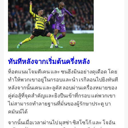
ทันทีหลังจากเริ่มต้นครึ่งหลัง
ท็อตแนมโจมตีเคน และ ซนฮึงมินอย่างดุเดือด โดย
ทำให้พวกเขาอยู่ในกรอบและนำ เรกิลอนไปยิงทันที
หลังจากนั้นเคน และลูคัส ลอบผ่านเครื่องหมายของ
คู่ต่อสู้ที่จุดสำคัญและยิงปืนเข้าที่กรอบ แต่พวกเขา
ไม่สามารถทำลายฐานที่มั่นของผู้รักษาประตู บา
คมันน์ได้
จากนั้นเมื่อเวลาผ่านไป มุสซ่า ซิสโซโก้ และ โจอัน