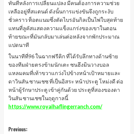
ทันทีหลังการเปลี่ยนแปลง มีคนต้องการความช่วย
เหลืออยู่ที่สแตนด์ ดังนั้นการแข่งขันจึงถูกระงับ
ชั่วคราว ท็อตแนมซึ่งตัดไบรอันกิลเป็นไพ่ใบสุดท้าย
แทนที่ลูคัสแสดงความแข็งแกร่งของเขาในตอน
ท้ายขณะที่มันกลับมาเล่นต่อหลังจากพักประมาณ
แปดนาที
ในนาทีที่96 ในฉากฟรีคิก ที่ได้รับลึกทางด้านซ้าย
ของทีมฝ่ายตรงข้ามนักเตะ ซนฮึงมินวางบอล
แหลมคมที่เท้าขวาแกว่งไปข้างหน้าเป้าหมายและ
ดาวินสัน ซานเชซ ที่เป็นอิสระ หน้าประตู โหม่งดี ต่อ
หน้าผู้รักษาประตู เข้าคู่กันด้วย ประตูที่สองของดา
วินสัน ซานเชซในฤดูกาลนี้
https://www.royalhaflingerranch.com/
Post
Previous: