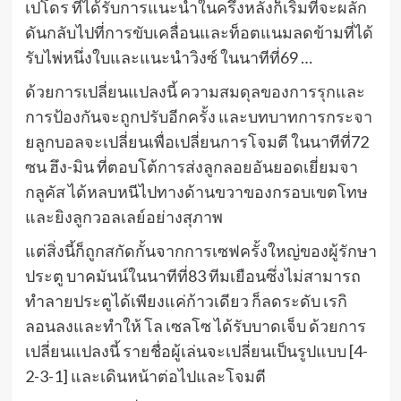
เปโดร ที่ได้รับการแนะนำในครึ่งหลังก็เริ่มที่จะผลัก
ดันกลับไปที่การขับเคลื่อนและท็อตแนมลดข้ามที่ได้
รับไพ่หนึ่งใบและแนะนำวิงซ์ ในนาทีที่69 …
ด้วยการเปลี่ยนแปลงนี้ ความสมดุลของการรุกและ
การป้องกันจะถูกปรับอีกครั้ง และบทบาทการกระจา
ยลูกบอลจะเปลี่ยนเพื่อเปลี่ยนการโจมตี ในนาทีที่72
ซน ฮึง-มิน ที่ตอบโต้การส่งลูกลอยอันยอดเยี่ยมจา
กลูคัส ได้หลบหนีไปทางด้านขวาของกรอบเขตโทษ
และยิงลูกวอลเลย์อย่างสุภาพ
แต่สิ่งนี้ก็ถูกสกัดกั้นจากการเซฟครั้งใหญ่ของผู้รักษา
ประตู บาคมันน์ในนาทีที่83 ทีมเยือนซึ่งไม่สามารถ
ทำลายประตูได้เพียงแค่ก้าวเดียว ก็ลดระดับ เรกิ
ลอนลงและทำให้ โล เซลโซ ได้รับบาดเจ็บ ด้วยการ
เปลี่ยนแปลงนี้ รายชื่อผู้เล่นจะเปลี่ยนเป็นรูปแบบ [4-
2-3-1] และเดินหน้าต่อไปและโจมตี