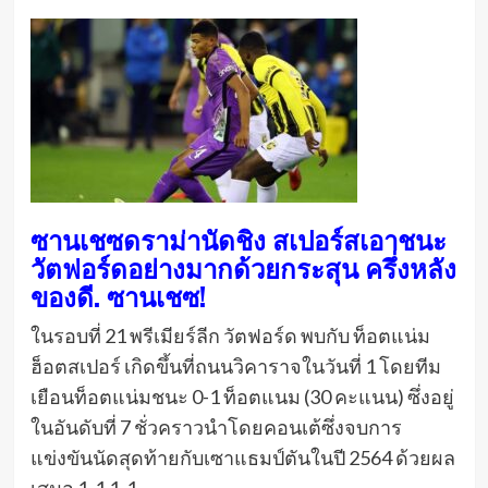
ซานเชซดราม่านัดชิง สเปอร์สเอาชนะ
วัตฟอร์ดอย่างมากด้วยกระสุน ครึ่งหลัง
ของดี. ซานเชซ!
ในรอบที่ 21 พรีเมียร์ลีก วัตฟอร์ด พบกับ ท็อตแน่ม
ฮ็อตสเปอร์ เกิดขึ้นที่ถนนวิคาราจในวันที่ 1 โดยทีม
เยือนท็อตแน่มชนะ 0-1 ท็อตแนม (30 คะแนน) ซึ่งอยู่
ในอันดับที่ 7 ชั่วคราวนำโดยคอนเต้ซึ่งจบการ
แข่งขันนัดสุดท้ายกับเซาแธมป์ตันในปี 2564 ด้วยผล
เสมอ 1-1 1-1