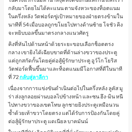
กลับมาโดยไม่ได้คะแนน ตามจังหวะของท็อตแนม
ในครึ่งหลัง วัตฟอร์ดขู่เป้าหมายของฝ่ายตรงข้ามใน
นาทีที่ 54 เมื่อบอลถูกขโมยไปทางด้านซ้าย โจชัว คิง
จะหยิบบอลขึ้นมาตรงกลางแนวศัตรู
คิงที่หันไปด้านหน้าด้วยระยะขอบเลือกช็อตตรง
กลาง เขายิงได้เฉียบขาดที่ด้านล่างขวาของประตู
แต่ถูกสกัดกั้นโดยคู่ต่อสู้ผู้รักษาประตู อูว์โก โยริส
วัตฟอร์ดฟื้นขึ้นมาและท็อตแนมมีโอกาสที่ดีในนาที
ที่ 72
กลับสู่ลาลีกา
เนื่องจากการแข่งขันดำเนินต่อไปในครึ่งหลัง ลูคัส มู
ร่า ส่งลูกลอยผ่านบอลไปข้างหน้า และซน ฮึง-มิน หนี
ไปทางขวาของเขตโทษ ลูกชายยิงประตูเหมือนวน
ซ้ำด้วยเท้าขวาโดยตรง แต่ได้รับการป้องกันโดยคู่
ต่อสู้ผู้รักษาประตู แดเนียล บาคมันน์