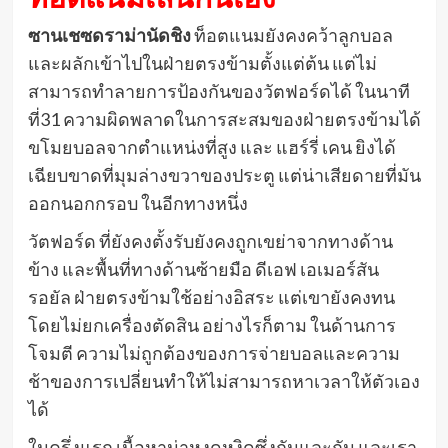
ซานเชซดราม่านัดชิง
ท็อตแนมยังคงคว้าลูกบอล
และผลักเข้าไปในฝ่ายตรงข้ามตั้งแต่ต้น แต่ไม่
สามารถทำลายการป้องกันของวัตฟอร์ดได้ ในนาที
ที่31 ความผิดพลาดในการสะสมของฝ่ายตรงข้ามได้
ขโมยบอลจากตำแหน่งที่สูง และ แฮร์รี่ เคน ยิงได้
เฉียบขาดที่มุมล่างขวาของประตู แต่น่าเสียดายที่มัน
ออกนอกกรอบ ในอีกทางหนึ่ง
วัตฟอร์ด ที่ยังคงตั้งรับยังคงถูกเขย่าจากทางด้าน
ข้าง และพื้นที่ทางด้านซ้ายมือ ดีเอฟ เอเมอร์สัน
รอยัล ฝ่ายตรงข้ามใช้อย่างอิสระ แต่เขายังคงทน
โดยไม่ยกเครื่องตัดสิน อย่างไรก็ตาม ในด้านการ
โจมตี ความไม่ถูกต้องของการจ่ายบอลและความ
ช้าของการเปลี่ยนทำให้ไม่สามารถหาเวลาให้ตัวเอง
ได้
ในครึ่งแรก เนื้อหาน่าหงุดหงิดซึ่งกันและกัน และเรา