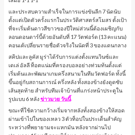
และประสบความสำเร็จในการแข่งขันลีก 7 นัดนับ
ตั้งแต่เปิดตัวครั้งแรกในประวัติศาสตร์สโมสร ตั้งเป้า
ที่จะเริ่มต้นดาวสีขาวของปีใหม่ส่วนนี้ต้องเผชิญกับ
ลอนดอนดาร์บี้ด้วยอันดับที่ 17 วัตฟอร์ด (13 คะแนน)
คอนเต้เปลี่ยนรายชื่อตัวจริงในนัดที่ 3 ของแดนกลาง
สคิปและลูคัส มูร่าได้รับการแต่งตั้งแทนวินซ์และ
เดเล่ อัลลี ท็อตแน่มที่ครองบอลอย่างท่วมท้นตั้งแต่
เริ่มต้นและพัฒนาเกมครึ่งสนามในทีมวัตฟอร์ด ทั้งนี้
ขึ้นอยู่กับสถานการณ์ ครึ่งหลัง ทั้งสองข้างยังดูดซับ
เส้นสุดท้าย สำหรับทีมเจ้าบ้านที่แกร่งหน้าประตูใน
รูปแบบ 6 หลัง
ข่าวมวย วันนี้
ขณะที่ใช้ความกว้างเริ่มจากหลังทั้งสองข้างให้สอด
ผ่านเข้าไปในของเหลว 3 ตัวท็อปในประเด็นสำคัญ
ระหว่างที่พยายามจะแหกมัน หลังจากผ่านไป