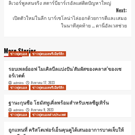
ลิเวอร์พูลสนจริง สตาร์บียาร์เรอัลแต่ติดปัญหาใหญ่
navigation
Next:
เปิดตัวใหม่ในลีก บาร์เซโลน่าไล่ออกด้วยการตีและเสมอ
ในนาทีสุดท้าย … ดานี่อัลเวสช่วย
More Stories
ข่าวฟุตบอล
ข่าวฟุตบอลพรีเมียร์ลีก
รอบเพลย์ออฟ ไมเคิลบีลแบ่งปัน’สัมผัสของคลาส’ของเซ
อร์เวตต์
สิงหาคม 17, 2023
admins
ข่าวฟุตบอล
ข่าวฟุตบอลพรีเมียร์ลีก
ฐานะกุนซือ โธมัสทูเคิ่ลพร้อมสำหรับเชลซียูเทิร์น
สิงหาคม 9, 2023
admins
ข่าวฟุตบอล
ข่าวฟุตบอลต่างประเทศ
ถูกแทนที่ คริสโตเฟอร์เอ็นคุนคูได้เสนออาการบาดเจ็บให้