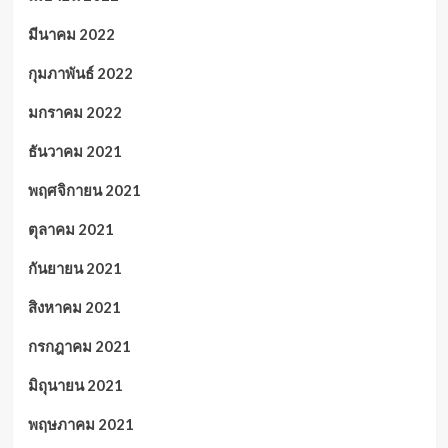
มีนาคม 2022
กุมภาพันธ์ 2022
มกราคม 2022
ธันวาคม 2021
พฤศจิกายน 2021
ตุลาคม 2021
กันยายน 2021
สิงหาคม 2021
กรกฎาคม 2021
มิถุนายน 2021
พฤษภาคม 2021