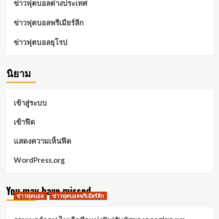
ข่าวฟุตบอลต่างประเทศ
ข่าวฟุตบอลพรีเมียร์ลีก
ข่าวฟุตบอลยุโรป
นิยาม
เข้าสู่ระบบ
เข้าฟีด
แสดงความเห็นฟีด
WordPress.org
You may have missed
ข่าวฟุตบอล
ข่าวฟุตบอลพรีเมียร์ลีก