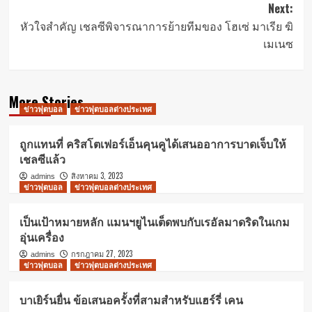
Next:
หัวใจสําคัญ เชลซีพิจารณาการย้ายทีมของ โฮเซ่ มาเรีย ฆิ
เมเนซ
More Stories
ข่าวฟุตบอล
ข่าวฟุตบอลต่างประเทศ
ถูกแทนที่ คริสโตเฟอร์เอ็นคุนคูได้เสนออาการบาดเจ็บให้
เชลซีแล้ว
สิงหาคม 3, 2023
admins
ข่าวฟุตบอล
ข่าวฟุตบอลต่างประเทศ
เป็นเป้าหมายหลัก แมนฯยูไนเต็ดพบกับเรอัลมาดริดในเกม
อุ่นเครื่อง
กรกฎาคม 27, 2023
admins
ข่าวฟุตบอล
ข่าวฟุตบอลต่างประเทศ
บาเยิร์นยื่น ข้อเสนอครั้งที่สามสำหรับแฮร์รี่ เคน