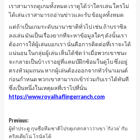
เราสามารถดูเกมทั้งหมด เราดูได้ว่าใครเล่น ใครไม่
ได้เล่น เราสามารถอ่านข่าวและรับ ข้อมูลทั้งหมด
แต่ถ้าเป็นเกมระดับนานาชาติทั่วไป เช่น ถ้าบราซิล
ลงเล่น มันเป็นเรื่องยากที่จะหาข้อมูลใดๆ ดังนั้นเรา
ต้องการให้ผู้เล่นบอกเรา นั่นคือการติดต่อที่เราจะได้
แน่นอน ในกลุ่มผู้เล่น เห็นได้ชัดว่าเมื่อพวกเขาชนะ
จะกลายเป็นบ้า เราอยู่ที่แคมป์ฝึกซ้อมในดูไบ ซึ่งอยู่
ตรงหัวมุมถนน หากผู้เล่นต้องออกจากทัวร์นาเมนต์
ก่อนกำหนด พวกเขาสามารถเข้าร่วมกับเราได้ทันที
ซึ่งเป็นหนึ่งในเหตุผลที่เราไปที่นั่น
https://www.royalhaflingerranch.com
Post
Previous:
ผู้ทําประตู กุนซือทีมชาติโปรตุเกสกล่าวว่าเขา ‘กังวล’ กับ
navigation
คริสเตียโน่ โรนัลโด้