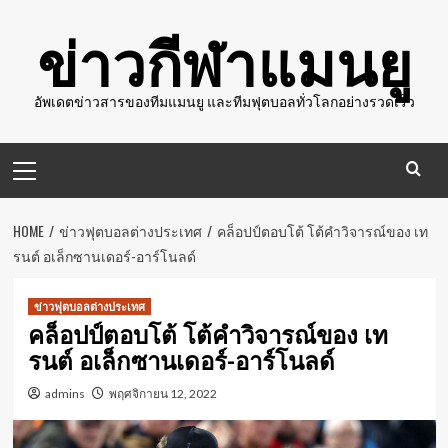
Skip
ข่าวกีฬาแมนยู
to
content
อัพเดตข่าวสารของทีมแมนยู และทีมฟุตบอลทั่วโลกอย่างรวดเร็ว
Primary
Menu
HOME
ข่าวฟุตบอลต่างประเทศ
คล็อปป์ตอบโต้ โต้คำวิจารณ์ของ เท
รนต์ อเล็กซานเดอร์-อาร์โนลด์
ข่าวฟุตบอลต่างประเทศ
คล็อปป์ตอบโต้ โต้คำวิจารณ์ของ เท
รนต์ อเล็กซานเดอร์-อาร์โนลด์
admins
พฤศจิกายน 12, 2022